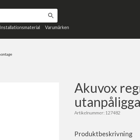
Installationsmaterial
Varumärken
montage
Akuvox reg
utanpåligg
Artikelnummer: 127482
Produktbeskrivning