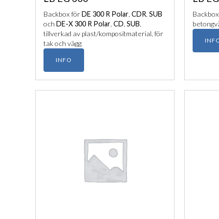
Backbox för
DE 300 R Polar
,
CDR
,
SUB
Backbox
och
DE-X 300 R Polar
,
CD
,
SUB
,
betongv
tillverkad av plast/kompositmaterial, för
INF
tak och vägg
INFO