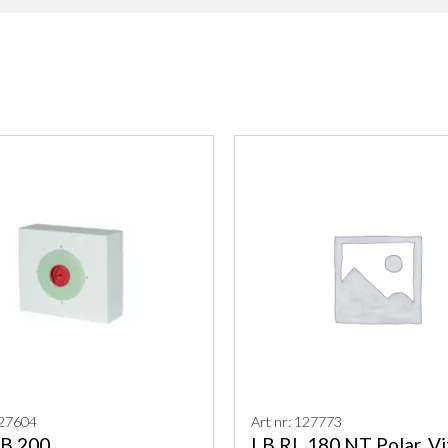
127604
Art nr: 127773
B 200
LB RL 180 NT Polar, Vi