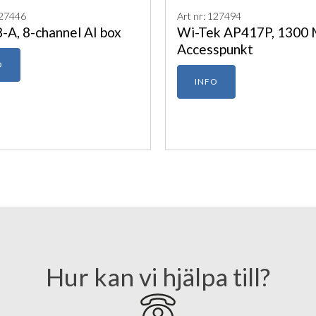
127446
Art nr: 127494
-A, 8-channel AI box
Wi-Tek AP417P, 1300
Accesspunkt
O
INFO
Hur kan vi hjälpa till?