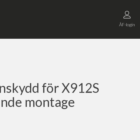
ÅF-login
nskydd för X912S
ande montage