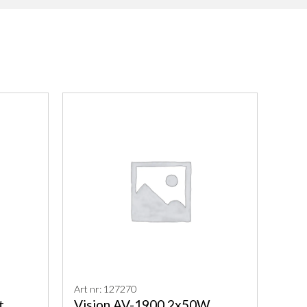
Art nr: 127270
t
Vision AV-1900 2x50W