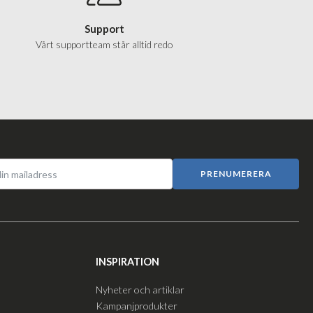
Support
Vårt supportteam står alltid redo
PRENUMERERA
INSPIRATION
Nyheter och artiklar
Kampanjprodukter