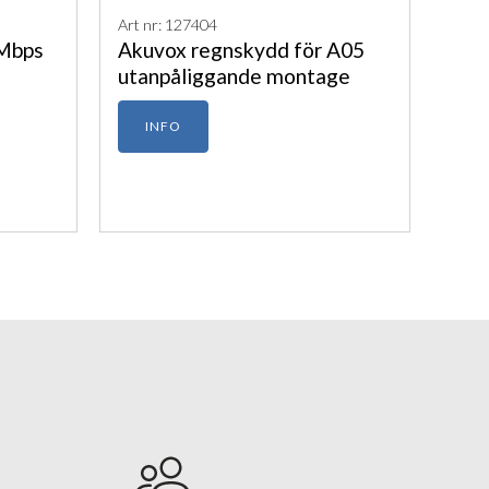
Art nr: 127404
 Mbps
Akuvox regnskydd för A05
utanpåliggande montage
INFO