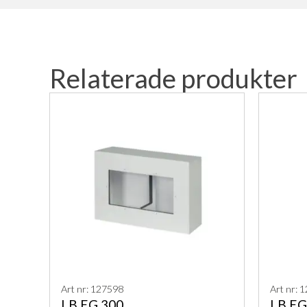
Relaterade produkter
Art nr: 127598
Art nr: 
LB EG 300
LB EG