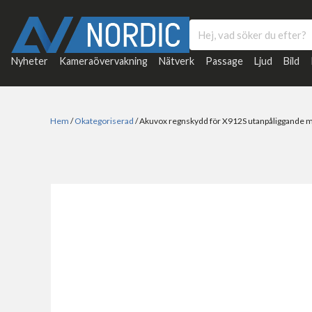
Nyheter
Kameraövervakning
Nätverk
Passage
Ljud
Bild
Hem
/
Okategoriserad
/ Akuvox regnskydd för X912S utanpåliggande 