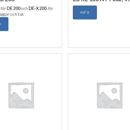
 för
DE 200
och
DE-X 200
, för
INFO
äggar och tak
O