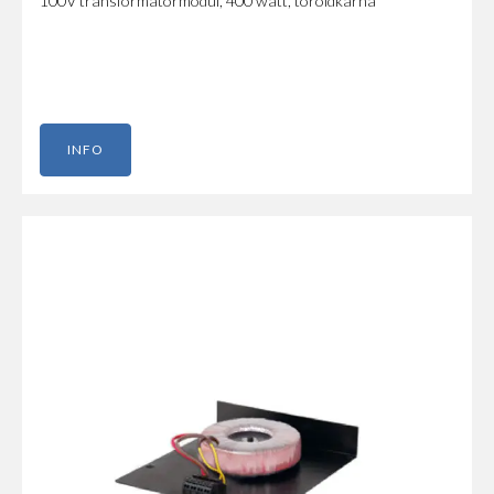
100V transformatormodul, 400 watt, toroidkärna
INFO