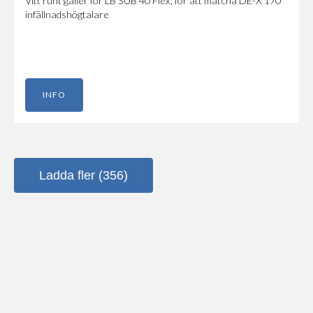
Vitt runt galler för LB SUB 40 Flex, för att matcha DE-X 170
infällnadshögtalare
INFO
Ladda fler (356)