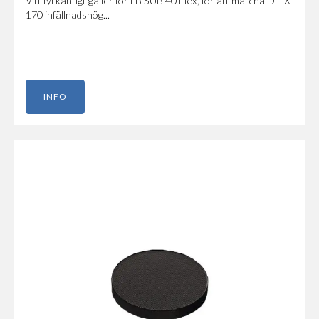
Vitt fyrkantigt galler för LB SUB 40 Flex, för att matcha DE-X
170 infällnadshög...
INFO