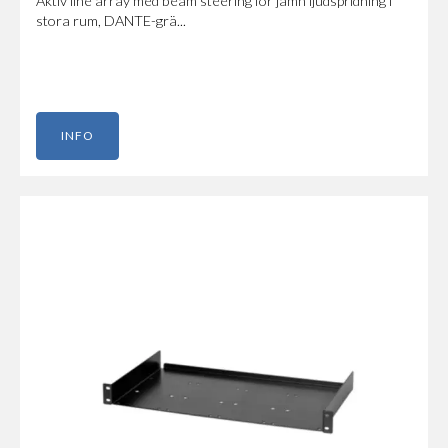
Aktiv line array med beam steering för jämn ljudspridning i
stora rum, DANTE-grä...
INFO