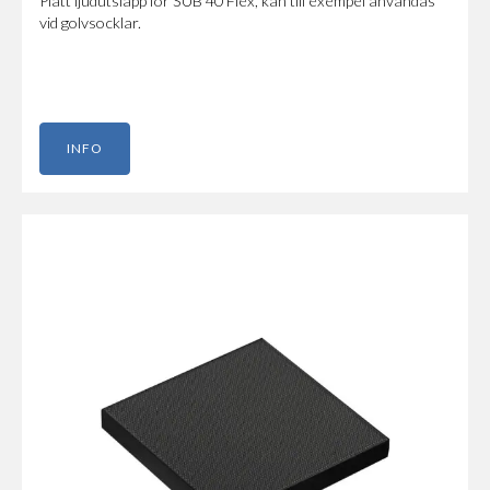
Platt ljudutsläpp för SUB 40 Flex, kan till exempel användas
vid golvsocklar.
INFO