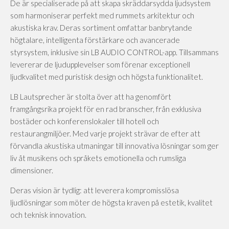
De är specialiserade på att skapa skräddarsydda ljudsystem
som harmoniserar perfekt med rummets arkitektur och
akustiska krav. Deras sortiment omfattar banbrytande
högtalare, intelligenta förstärkare och avancerade
styrsystem, inklusive sin LB AUDIO CONTROL-app. Tillsammans
levererar de ljudupplevelser som förenar exceptionell
ljudkvalitet med puristisk design och högsta funktionalitet.
LB Lautsprecher är stolta över att ha genomfört
framgångsrika projekt för en rad branscher, från exklusiva
bostäder och konferenslokaler till hotell och
restaurangmiljöer. Med varje projekt strävar de efter att
förvandla akustiska utmaningar till innovativa lösningar som ger
liv åt musikens och språkets emotionella och rumsliga
dimensioner.
Deras vision är tydlig: att leverera kompromisslösa
ljudlösningar som möter de högsta kraven på estetik, kvalitet
och teknisk innovation.