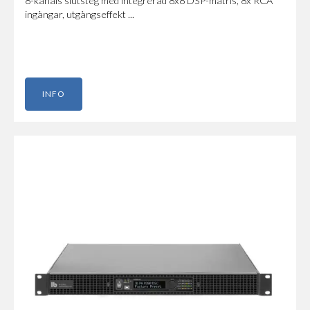
8-kanals slutsteg med integrerad 8x8 DSP-matris, 8x RCA
ingångar, utgångseffekt ...
INFO