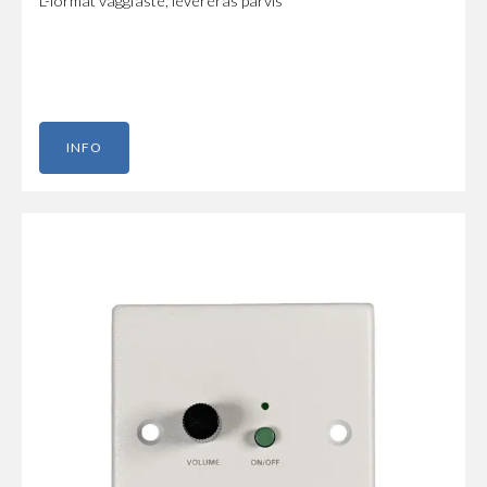
L-format väggfäste, levereras parvis
INFO