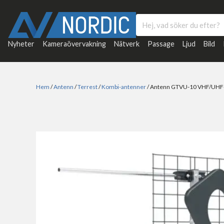
Nyheter
Kameraövervakning
Nätverk
Passage
Ljud
Bild
Hem
/
Antenn
/
Terrest
/
Kombi-antenner
/ Antenn GTVU-10 VHF/UHF-