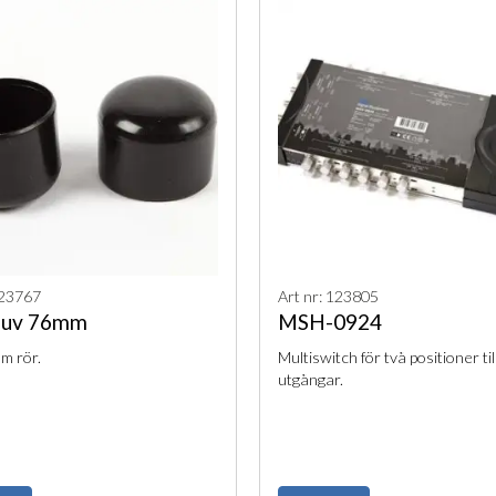
123767
Art nr: 123805
huv 76mm
MSH-0924
m rör.
Multiswitch för två positioner til
utgångar.