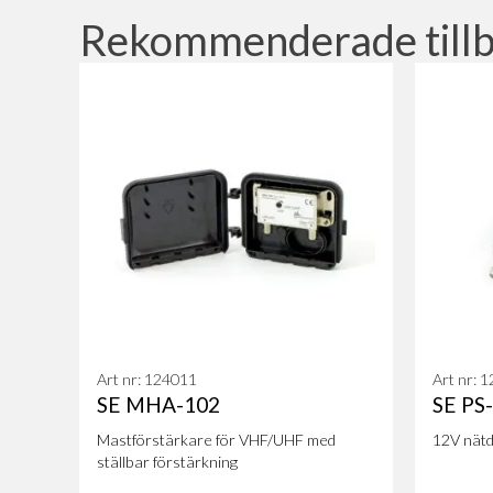
Rekommenderade till
Art nr: 124011
Art nr: 
SE MHA-102
SE PS
Mastförstärkare för VHF/UHF med
12V nätd
ställbar förstärkning