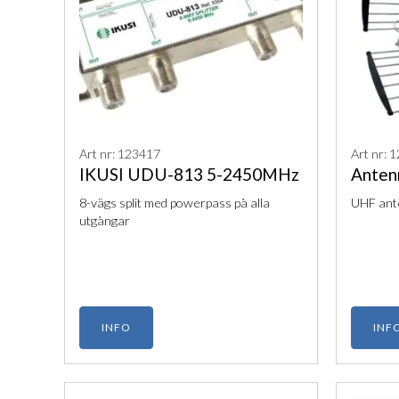
Art nr: 123417
Art nr: 
IKUSI UDU-813 5-2450MHz
Anten
8-vägs split med powerpass på alla
UHF ant
utgångar
INFO
INF