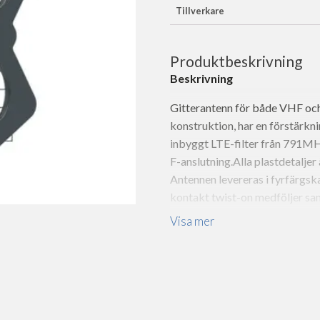
Tillverkare
Produktbeskrivning
Beskrivning
Gitterantenn för både VHF och
konstruktion, har en förstärkn
inbyggt LTE-filter från 791MH
F-anslutning.Alla plastdetaljer
Antennen levereras i fyrfärgsk
kontakt twist-on medföljer sam
Visa mer
[[img@id=;121;@resolution=;m