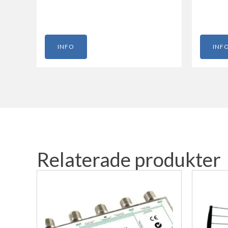
INFO
INF
Relaterade produkter