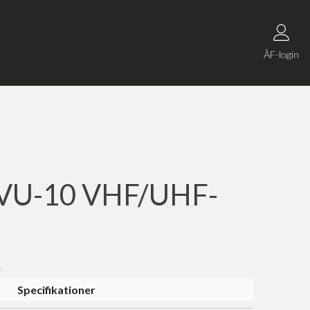
ÅF-login
VU-10 VHF/UHF-
n
Specifikationer