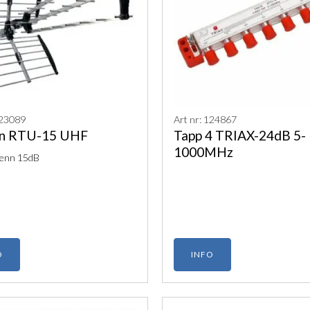
123089
Art nr: 124867
n RTU-15 UHF
Tapp 4 TRIAX-24dB 5-
1000MHz
enn 15dB
O
INFO