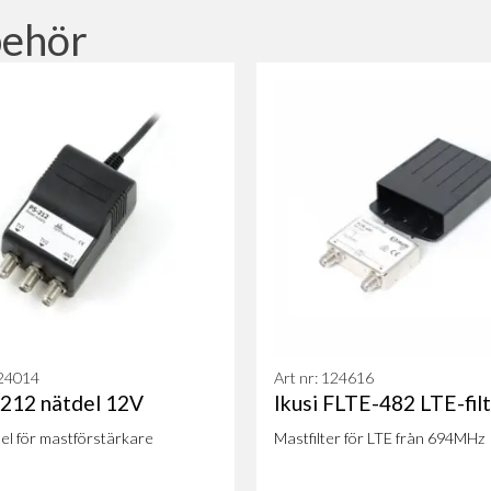
behör
124014
Art nr: 124616
-212 nätdel 12V
Ikusi FLTE-482 LTE-fil
el för mastförstärkare
Mastfilter för LTE från 694MHz