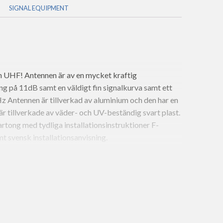
SIGNAL EQUIPMENT
 UHF! Antennen är av en mycket kraftig
ing på 11dB samt en väldigt fin signalkurva samt ett
z Antennen är tillverkad av aluminium och den har en
 är tillverkade av väder- och UV-beständig svart plast.
artong med tydliga installationsinstruktioner F-
t svensk installationsanvisning.
icro;]]