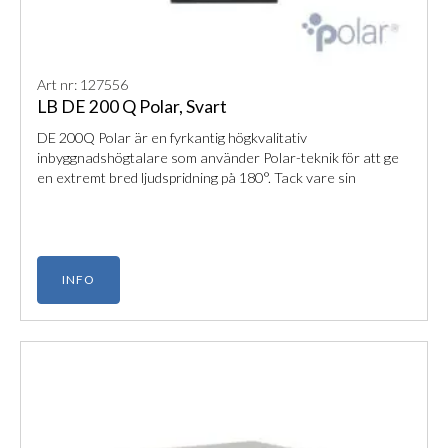
Art nr: 127556
LB DE 200 Q Polar, Svart
DE 200Q Polar är en fyrkantig högkvalitativ
inbyggnadshögtalare som använder Polar-teknik för att ge
en extremt bred ljudspridning på 180°. Tack vare sin
fuktsäkra konstruktion och enkla montering är den ett
idealiskt val för både offentliga miljöer och lyxiga hemma-
installationer.
INFO