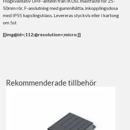
Högkvalitativ UHF-antenn från IKUSI. mastfäste för 25-
50mm rör, F-anslutning med gummihätta, inkopplingsdosa
med IP55 kapslingsklass. Levereras styckvis eller i kartong
om 5st
[[img@id=;112;@resolution=;micro;]]
Rekommenderade tillbehör