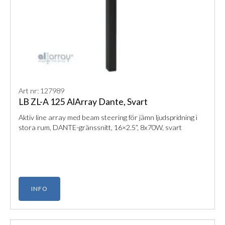
Art nr: 127989
LB ZL-A 125 AlArray Dante, Svart
Aktiv line array med beam steering för jämn ljudspridning i
stora rum, DANTE-gränssnitt, 16×2.5”, 8x70W, svart
INFO