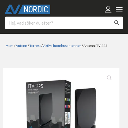
Hem
/
Antenn
/
Terrest
/
Aktiva inomhusantenner
/ Antenn ITV-225