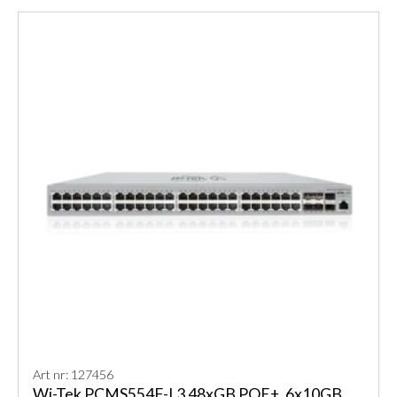
Art nr: 127456
Wi-Tek PCMS554F-L3 48xGB POE+, 6x10GB