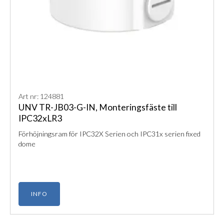
Art nr: 124881
UNV TR-JB03-G-IN, Monteringsfäste till
IPC32xLR3
Förhöjningsram för IPC32X Serien och IPC31x serien fixed
dome
INFO