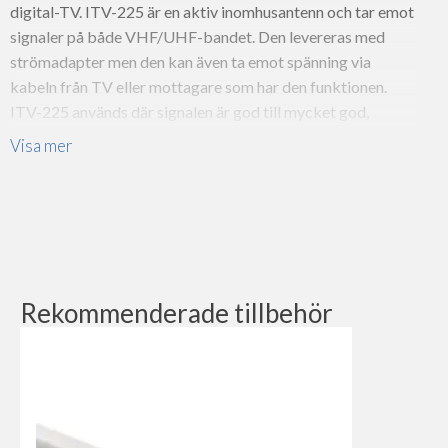
digital-TV. ITV-225 är en aktiv inomhusantenn och tar emot
signaler på både VHF/UHF-bandet. Den levereras med
strömadapter men den kan även ta emot spänning via
kabeln från TV eller mottagare som har den funktionen.
ITV-225 används där signalen är god till mycket god,
antennen placeras för bästa mottagning i ett fönster i den
Visa mer
riktning som sändarmasten ligger. Antennen levereras i
fyrfärgskartong med tydliga installationsinstruktioner
[[img@id=;121;@resolution=;micro;]]
Rekommenderade tillbehör