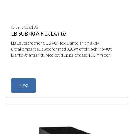
Art nr: 128133
LB SUB 40 A Flex Dante
LB Lautsprecher SUB 40 Flex Dante är en aktiv,
ultrakompakt subwoofer med 320W effekt och inbyggt
Dante-gränssnitt. Med ett djup på endast 100 mm och
avancerad DSP-styrning via programvara är detta den
optimala baslösningen för professionella installationer i
konferensrum, hemmabios eller offentliga miljöer.
INFO