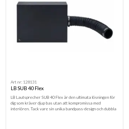
Art nr: 128131
LB SUB 40 Flex
LB Lautsprecher SUB 40 Flex är den ultimata lösningen för
dig som kräver djup bas utan att kompromissa med
interiören. Tack vare sin unika bandpass-design och dubbla
6,5" långslagiga element levererar den ett imponerande
ljudtryck trots sina kompakta mått. Perfekt för integration i
platsbyggda möbler, undertak eller bakom paneler.