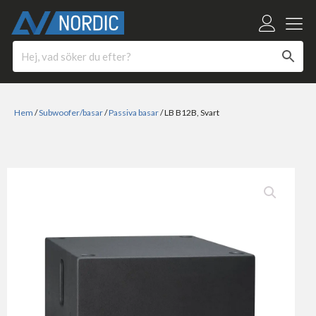
Hem
/
Subwoofer/basar
/
Passiva basar
/ LB B12B, Svart