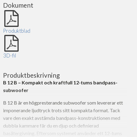
Dokument
Produktblad
3D-fil
Produktbeskrivning
B 12 B – Kompakt och kraftfull 12-tums bandpass-
subwoofer
B 12 B är en högpresterande subwoofer som levererar ett
imponerande ljudtryck trots sitt kompakta format. Tack
vare den exakt avstämda bandpass-konstruktionen med
dubbla kammare får du en djup och definierad
basåtergivning. Eftersom systemet använder ett 12-tums