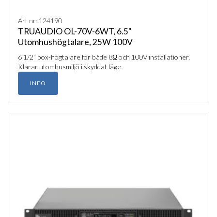
Art nr: 124190
TRUAUDIO OL-70V-6WT, 6.5"
Utomhushögtalare, 25W 100V
6 1/2" box-högtalare för både 8Ω och 100V installationer.
Klarar utomhusmiljö i skyddat läge.
INFO