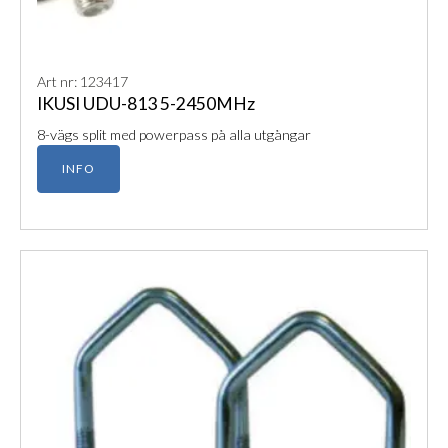
Art nr: 123417
IKUSI UDU-813 5-2450MHz
8-vägs split med powerpass på alla utgångar
INFO