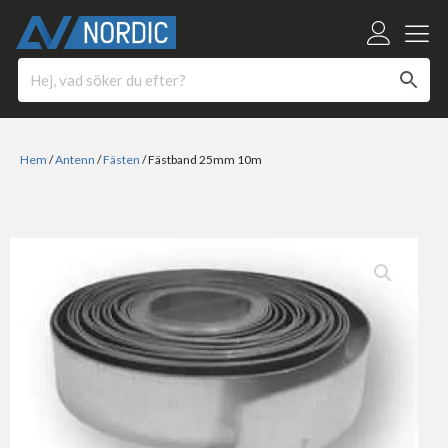
Hem
/
Antenn
/
Fästen
/ Fästband 25mm 10m