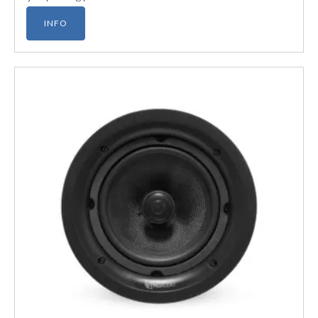
och enkla montering är den ett idealiskt val för både
INFO
offentliga miljöer och lyxiga hemma-installationer.