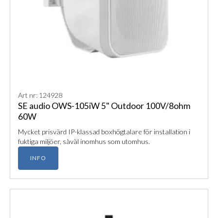
Art nr: 124928
SE audio OWS-105iW 5" Outdoor 100V/8ohm
60W
Mycket prisvärd IP-klassad boxhögtalare för installation i
fuktiga miljöer, såväl inomhus som utomhus.
INFO