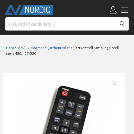
Hem
/
Bild
/
TV-skärmar
/
Fjärrkontroller
/ Fjärrkontroll Samsung Hotell-
serie 450/457/550