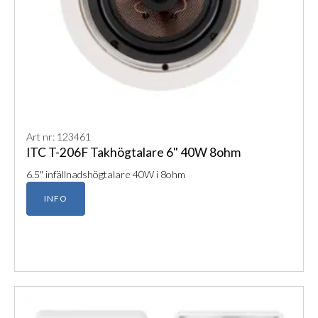
Art nr: 123461
ITC T-206F Takhögtalare 6" 40W 8ohm
6.5" infällnadshögtalare 40W i 8ohm
INFO