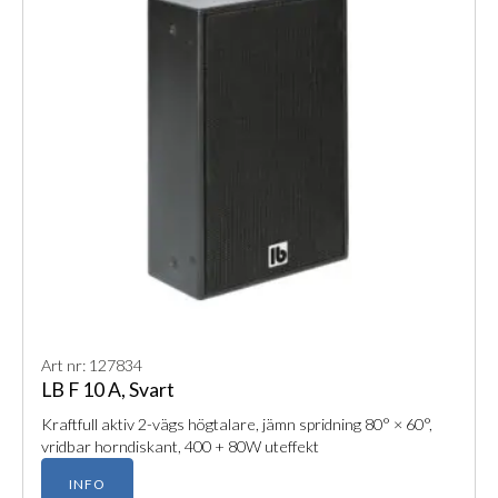
Art nr: 127834
LB F 10 A, Svart
Kraftfull aktiv 2-vägs högtalare, jämn spridning 80° × 60°,
vridbar horndiskant, 400 + 80W uteffekt
INFO