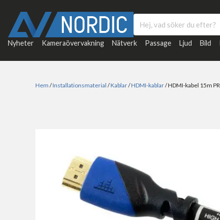
Nyheter
Kameraövervakning
Nätverk
Passage
Ljud
Bild
Hem
/
Installationsmaterial
/
Kablar
/
HDMI-kablar
/ HDMI-kabel 15m P