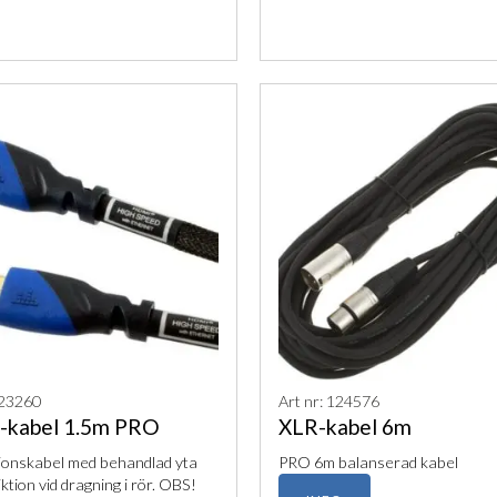
123260
Art nr: 124576
kabel 1.5m PRO
XLR-kabel 6m
tionskabel med behandlad yta
PRO 6m balanserad kabel
riktion vid dragning i rör. OBS!