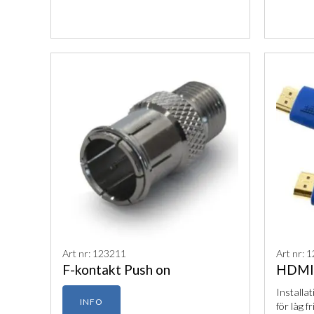
Art nr: 123211
Art nr: 
F-kontakt Push on
HDMI-
Installa
INFO
för låg f