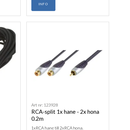
INFO
Art nr: 123928
RCA-split 1x hane - 2x hona
0.2m
1xRCA hane till 2xRCA hona.