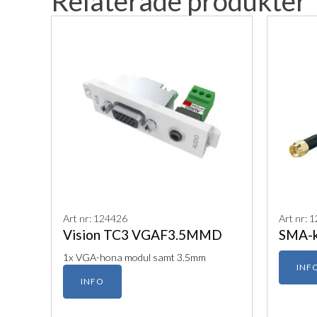
Relaterade produkter
Art nr: 124426
Art nr: 
Vision TC3 VGAF3.5MMD
SMA-k
1x VGA-hona modul samt 3.5mm
INF
INFO