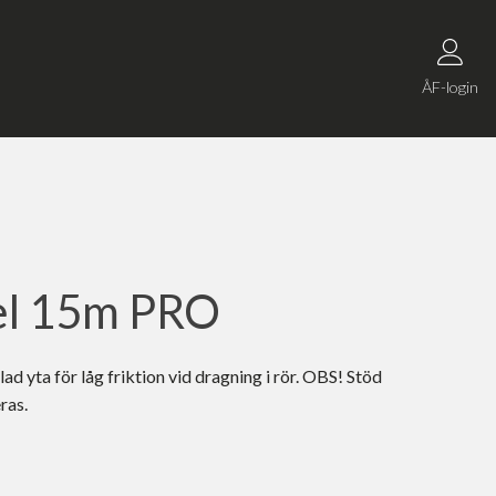
ÅF-login
l 15m PRO
d yta för låg friktion vid dragning i rör. OBS! Stöd
ras.