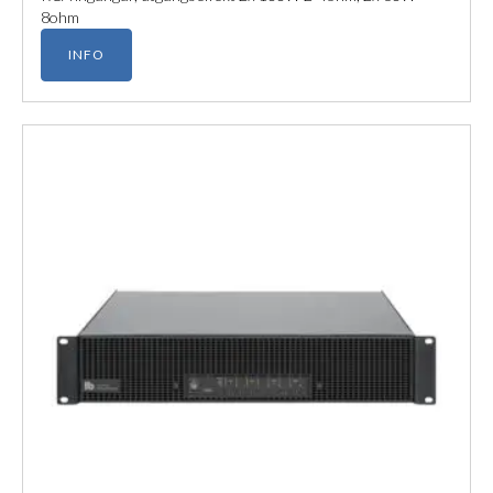
8ohm
INFO