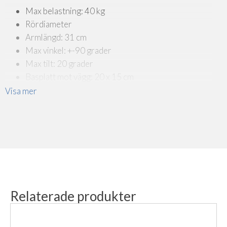
Max belastning: 40 kg
Rördiameter
Armlängd: 31 cm
Max vinkel: +-90 grader
Max tilt: 20 grader
Basplatt mot vägg: 20 x 15 cm
vikt: 2.1 kg
Visa mer
Relaterade produkter