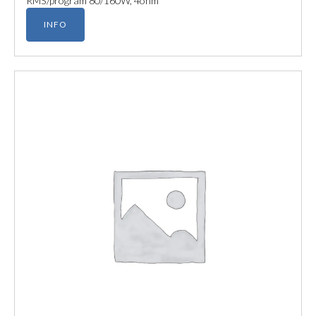
RMS/program 80/160W, 4ohm
INFO