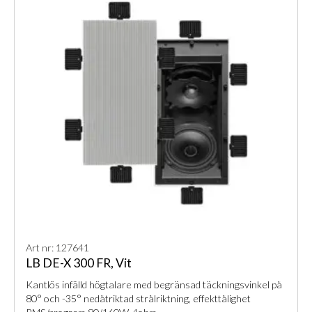
Art nr: 127641
LB DE-X 300 FR, Vit
Kantlös infälld högtalare med begränsad täckningsvinkel på
80° och -35° nedåtriktad strålriktning, effekttålighet