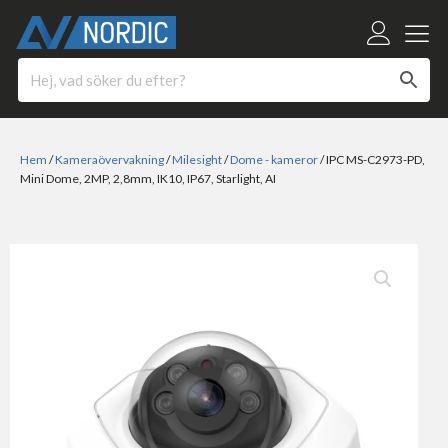
Hem
/
Kameraövervakning
/
Milesight
/
Dome - kameror
/ IPC MS-C2973-PD,
Mini Dome, 2MP, 2,8mm, IK10, IP67, Starlight, AI