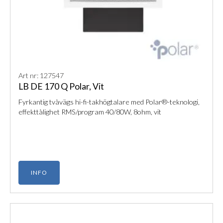
Art nr: 127547
LB DE 170 Q Polar, Vit
Fyrkantig tvåvägs hi-fi-takhögtalare med Polar®-teknologi,
effekttålighet RMS/program 40/80W, 8ohm, vit
INFO