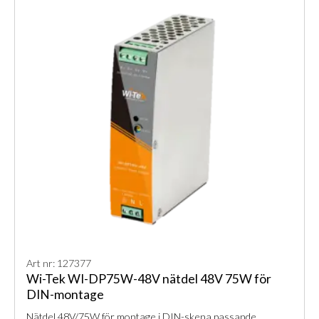
Art nr: 127377
Wi-Tek WI-DP75W-48V nätdel 48V 75W för
DIN-montage
Nätdel 48V/75W för montage i DIN-skena passande