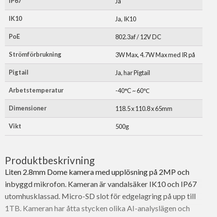
IP67
Ja
IK10
Ja, IK10
PoE
802.3af / 12V DC
Strömförbrukning
3W Max, 4.7W Max med IR på
Pigtail
Ja, har Pigtail
Arbetstemperatur
-40°C ~ 60℃
Dimensioner
118.5 x 110.8 x 65mm
Vikt
500g
Produktbeskrivning
Liten 2.8mm Dome kamera med upplösning på 2MP och
inbyggd mikrofon. Kameran är vandalsäker IK10 och IP67
utomhusklassad. Micro-SD slot för edgelagring på upp till
1TB. Kameran har åtta stycken olika AI-analyslägen och