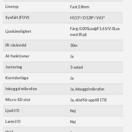
Linstyp
Fast 2.8mm
Synfält (FOV)
H111° / D128° / V61°
Färg: 0.005Lux@F1.6 S/V: 0Lux
Ljuskänslighet
med IR på
IR-räckvidd
30m
AI-funktioner
Ja
Justering
3-axlad
Korridorläge
Ja
Inbyggd mikrofon
Ja, inbyggd mikrofon
Micro-SD slot
Ja, stöd för upp till 1TB
Ljud I/O
Nej
Larm I/O
Nej