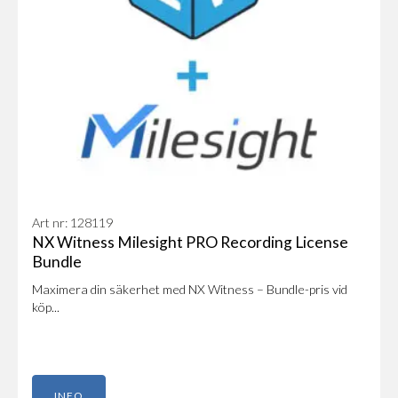
Detekterar på:
Person
Bil
Motorcykel, moped
Buss
Lastbil
Övriga funktioner
Stöd för SIP
Art nr: 128119
Kan skicka upp till 3st HTTP-requests till annan
NX Witness Milesight PRO Recording License
utrustning, konfigureras under VCA-inställningar
Bundle
Maximera din säkerhet med NX Witness – Bundle-pris vid
köp...
INFO