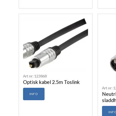
Art nr: 123868
Optisk kabel 2.5m Toslink
Art nr: 
Neutri
INFO
sladd
INF