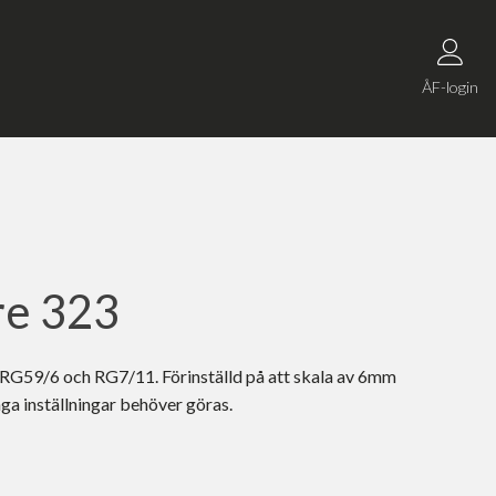
ÅF-login
re 323
 RG59/6 och RG7/11. Förinställd på att skala av 6mm
nga inställningar behöver göras.