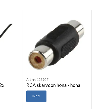
Art nr: 123927
2x
RCA skarvdon hona - hona
INFO