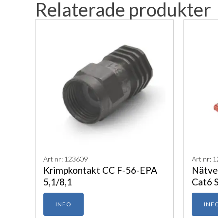
Relaterade produkter
Art nr: 123609
Art nr: 
Krimpkontakt CC F-56-EPA
Nätve
5,1/8,1
Cat6 
INFO
INF