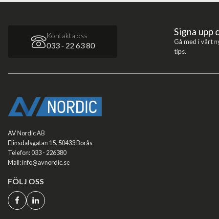
Signa upp 
Kontakta oss
Gå med i vårt n
033 - 22 63 80
tips.
AV Nordic AB
Elinsdalsgatan 15. 50433 Borås
Telefon: 033 - 226380
Mail: info@avnordic.se
FÖLJ OSS