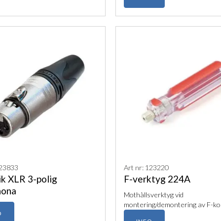
123833
Art nr: 123220
k XLR 3-polig
F-verktyg 224A
hona
Mothållsverktyg vid
montering/demontering av F-ko
O