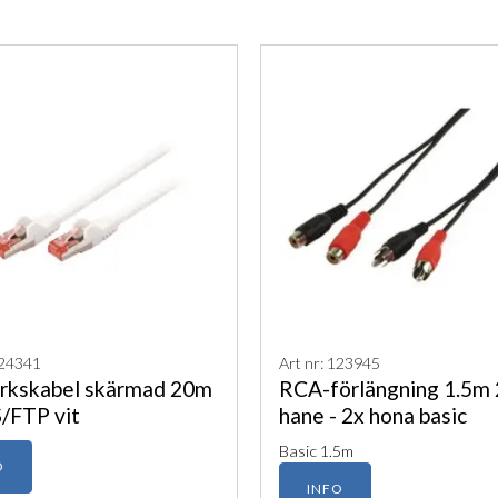
124341
Art nr: 123945
rkskabel skärmad 20m
RCA-förlängning 1.5m 
S/FTP vit
hane - 2x hona basic
Basic 1.5m
O
INFO