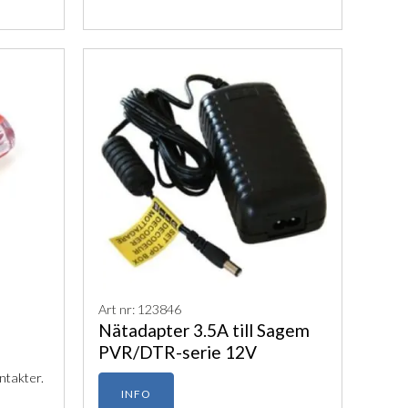
Art nr: 123846
Nätadapter 3.5A till Sagem
PVR/DTR-serie 12V
ntakter.
INFO