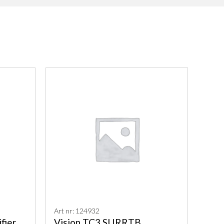
Art nr: 124932
fier
Vision TC3 SURRTB