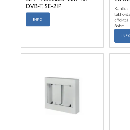
DVB-T, SE-2IP
Kantlös f
takhögta
INFO
effekttå
8ohm
INF