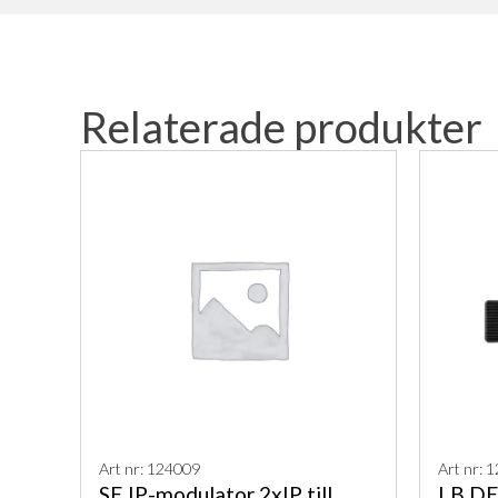
Relaterade produkter
Art nr: 124009
Art nr: 
SE IP-modulator 2xIP till
LB DE-