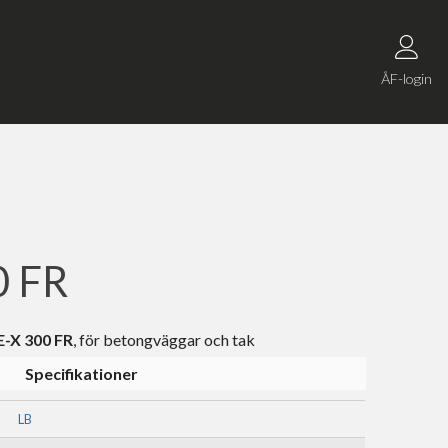
ÅF-login
0 FR
E-X 300 FR
, för betongväggar och tak
Specifikationer
LB