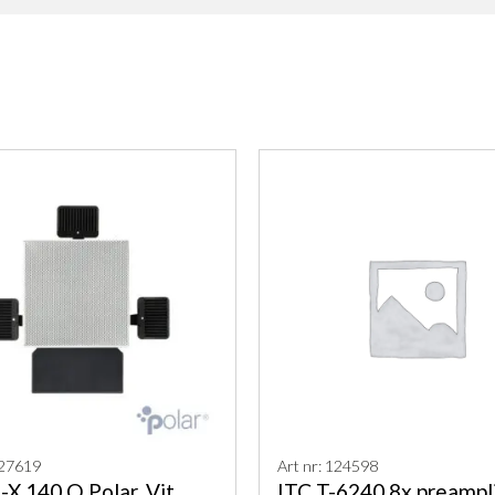
127619
Art nr: 124598
X 140 Q Polar, Vit
ITC T-6240 8x preampli