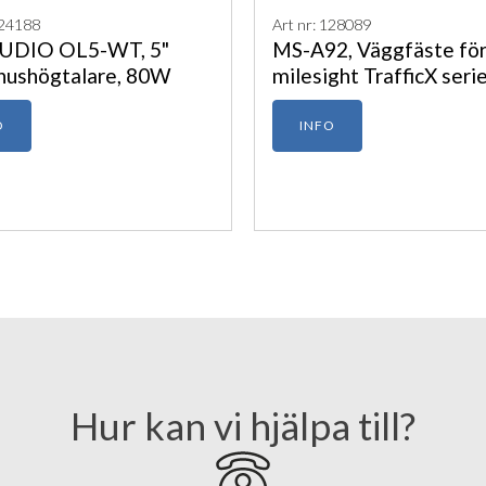
124188
Art nr: 128089
UDIO OL5-WT, 5"
MS-A92, Väggfäste fö
ushögtalare, 80W
milesight TrafficX seri
O
INFO
Hur kan vi hjälpa till?