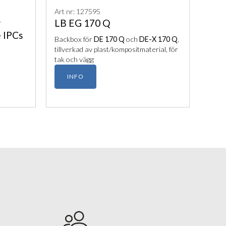
Art nr: 127595
r
LB EG 170 Q
e IPCs
Backbox för
DE 170 Q
och
DE-X 170 Q
,
tillverkad av plast/kompositmaterial, för
tak och vägg
INFO