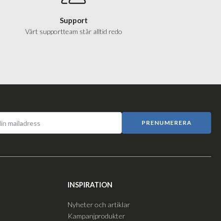
Support
Vårt supportteam står alltid redo
PRENUMERERA
INSPIRATION
Nyheter och artiklar
Kampanjprodukter