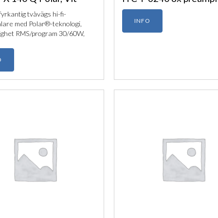
yrkantig tvåvägs hi-fi-
INFO
lare med Polar®-teknologi,
lighet RMS/program 30/60W,
O