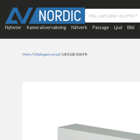
Nyheter
Kameraövervakning
Nätverk
Passage
Ljud
Bild
Hem
/
Okategoriserad
/ LB EGB 300 FR