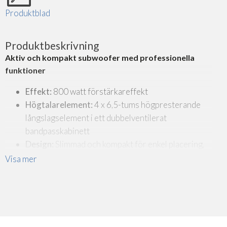
Produktblad
Produktbeskrivning
Aktiv och kompakt subwoofer med professionella
funktioner
Effekt:
800 watt förstärkareffekt
Högtalarelement:
4 x 6,5-tums högpresterande
långslagselement i ett dubbelventilerat
bandpasskabinett
Design:
Slimmad och kompakt för enkel placering,
exempelvis dolt i möbler eller inredning
Visa mer
Ljud:
Definierade ljudutgångar som levererar
imponerande basnivåer
Anslutningar och funktioner
Fyra olika ingångar: