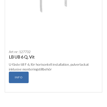
Art nr: 127732
LB UB 6 Q, Vit
U-fäste till F 6, för horisontell installation, pulverlackat
inklusive monteringstillbehör
INFO