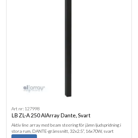
Art nr: 127998
LB ZL-A 250 AlArray Dante, Svart
Aktiv line array med beam steering för jämn ljudspridning i
stora rum, DANTE-gränssnitt, 32x2.5”, 16x70W, svart