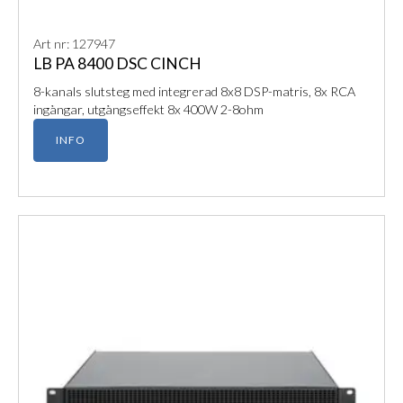
SUB 80 A kombinerar kraftfull prestanda med
Art nr: 127947
flexibilitet och är idealisk för diskreta, professionella
LB PA 8400 DSC CINCH
ljudinstallationer.
8-kanals slutsteg med integrerad 8x8 DSP-matris, 8x RCA
ingångar, utgångseffekt 8x 400W 2-8ohm
INFO