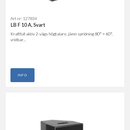
Art nr: 127834
LB F 10 A, Svart
Kraftfull aktiv 2-vägs högtalare, jämn spridning 80° × 60°,
vridbar...
INFO