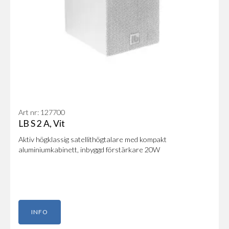
Art nr: 127700
LB S 2 A, Vit
Aktiv högklassig satellithögtalare med kompakt
aluminiumkabinett, inbyggd förstärkare 20W
INFO