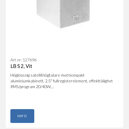
Art nr: 127696
LB S 2, Vit
Högklassig satellithögtalare med kompakt
aluminiumkabinett, 2.5" fullregisterelement, effekttålighet
RMS/program 20/40W,...
INFO