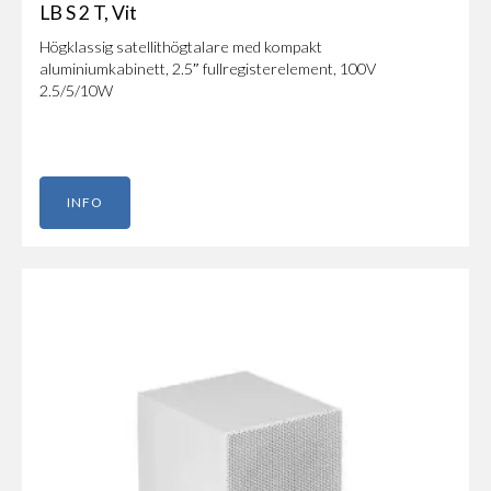
LB S 2 T, Vit
Högklassig satellithögtalare med kompakt
aluminiumkabinett, 2.5″ fullregisterelement, 100V
2.5/5/10W
INFO