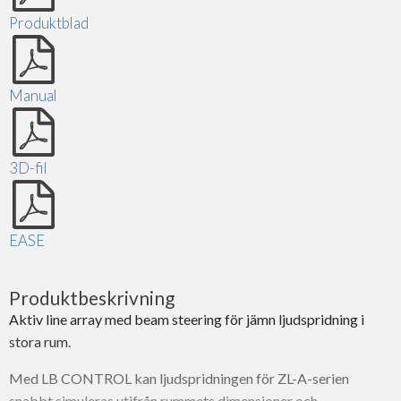
Produktblad
Manual
3D-fil
EASE
Produktbeskrivning
Aktiv line array med beam steering för jämn ljudspridning i
stora rum.
Med LB CONTROL kan ljudspridningen för ZL-A-serien
snabbt simuleras utifrån rummets dimensioner och