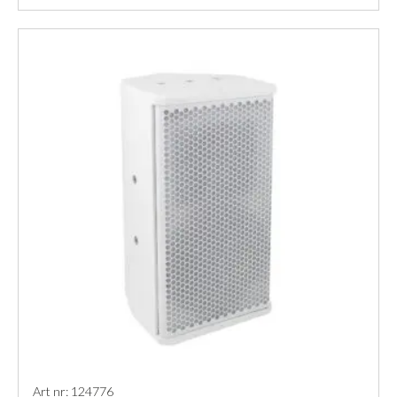
Konserthallar, teatrar
Stora rum, hallar
Museer
Art nr: 124776