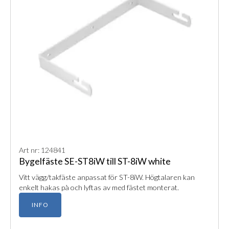
Art nr: 124841
Bygelfäste SE-ST8iW till ST-8iW white
Vitt vägg/takfäste anpassat för ST-8iW. Högtalaren kan
enkelt hakas på och lyftas av med fästet monterat.
INFO