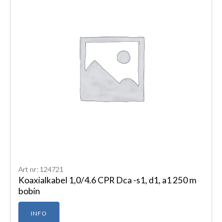
Art nr: 124721
Koaxialkabel 1,0/4.6 CPR Dca -s1, d1, a1 250 m
bobin
INFO