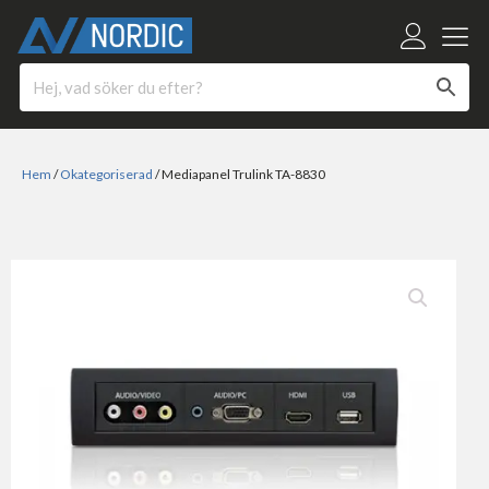
Hem
/
Okategoriserad
/ Mediapanel Trulink TA-8830