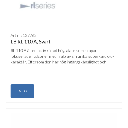
Art nr: 127763
LB RL 110 A, Svart
RL 110 A är en aktiv riktad högtalare som skapar
fokuserade ljudzoner med hjälp av sin unika superkardioid-
karaktär. Eftersom den har hög ingångskänslighet och
inbyggd förstärkare kan du dessutom ansluta ljudkällor
direkt för en smidig installation i museum eller butiker.
INFO