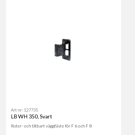
Användningsområden
Eftersom RL 206 SN är så pass mångsidig, är den idealisk
för:
Nattklubbar och restauranger
Konferensrum och hörsalar
Teatrar och konsertlokaler
Stora samlingssalar med mycket eko
Art nr: 127735
LB WH 350, Svart
Roter- och tiltbart väggfäste för F 6 och F 8