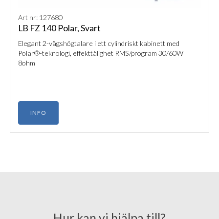
Art nr: 127680
LB FZ 140 Polar, Svart
Elegant 2-vägshögtalare i ett cylindriskt kabinett med
Polar®-teknologi, effekttålighet RMS/program 30/60W
8ohm
INFO
Hur kan vi hjälpa till?