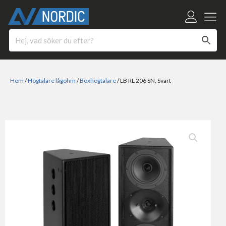
Hem
/
Högtalare lågohm
/
Boxhögtalare
/ LB RL 206 SN, Svart