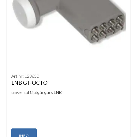
Art nr: 123650
LNB GT-OCTO
universal 8 utgångars LNB
INFO