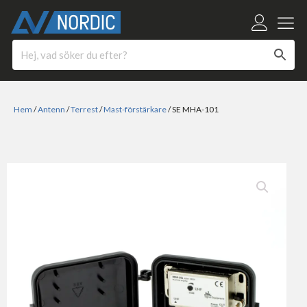
Hem
/
Antenn
/
Terrest
/
Mast-förstärkare
/ SE MHA-101