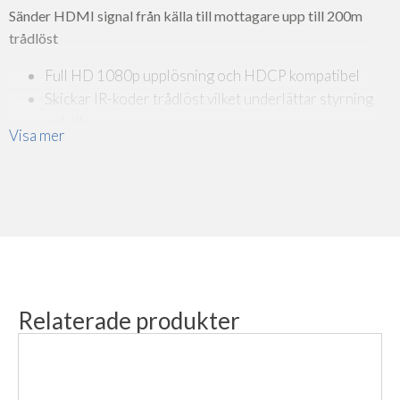
Sänder HDMI signal från källa till mottagare upp till 200m
trådlöst
Full HD 1080p upplösning och HDCP kompatibel
Skickar IR-koder trådlöst vilket underlättar styrning
av källa
Visa mer
Ingen kabel mellan sändare (TX) och mottagare (RX)
Enkel installation
Relaterade produkter