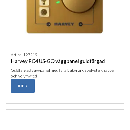
Art nr: 127219
Harvey RC4 US-GO väggpanel guldfärgad
Guldfärgad väggpanel med fyra bakgrundsbelysta knappar
och volymvred
INFO