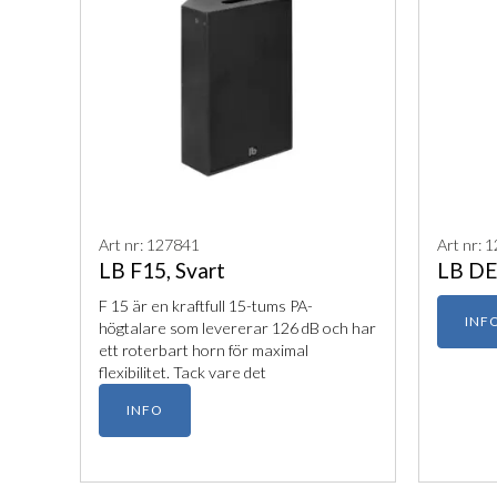
Art nr: 127841
Art nr: 
LB F15, Svart
LB DE 
F 15 är en kraftfull 15-tums PA-
INF
högtalare som levererar 126 dB och har
ett roterbart horn för maximal
flexibilitet. Tack vare det
multifunktionella kabinettet fungerar
INFO
den dessutom perfekt som både robust
fullrange-system och professionell
golvmonitor.