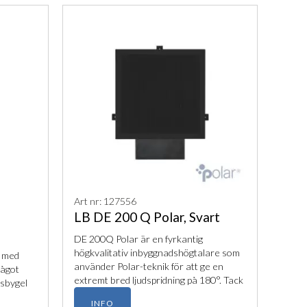
Art nr: 127556
LB DE 200 Q Polar, Svart
DE 200Q Polar är en fyrkantig
högkvalitativ inbyggnadshögtalare som
k med
använder Polar-teknik för att ge en
något
extremt bred ljudspridning på 180°. Tack
gsbygel
vare sin fuktsäkra konstruktion och
INFO