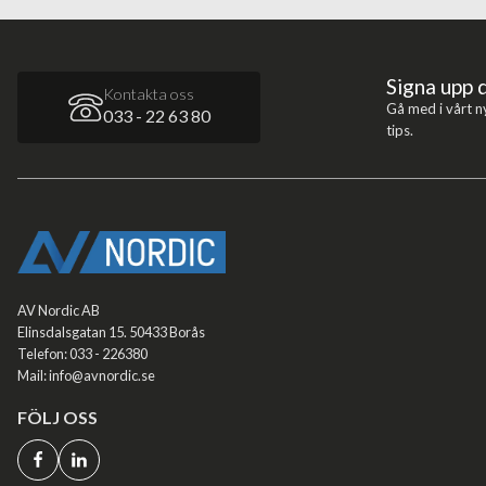
Signa upp 
Kontakta oss
Gå med i vårt n
033 - 22 63 80
tips.
AV Nordic AB
Elinsdalsgatan 15. 50433 Borås
Telefon: 033 - 226380
Mail: info@avnordic.se
FÖLJ OSS