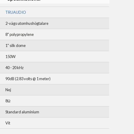
TRUAUDIO
2-vägs utomhushögtalare
8" polypropylene
1" silk dome
150W
40 - 20 kHz
90dB (2.83 volts @ 1 meter)
Nej
8Ω
Standard aluminium
Vit