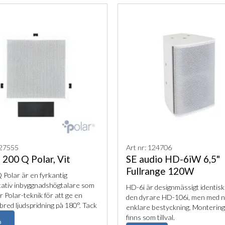
127555
Art nr: 124706
200 Q Polar, Vit
SE audio HD-6iW 6,5"
Fullrange 120W
Polar är en fyrkantig
tativ inbyggnadshögtalare som
HD-6i är designmässigt identis
 Polar-teknik för att ge en
den dyrare HD-106i, men med 
bred ljudspridning på 180°. Tack
enklare bestyckning. Monterin
 fuktsäkra konstruktion och
finns som tillval.
O