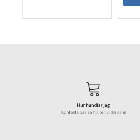
enkla mo
för både 
hemma-in
Hur handlar jag
Kontakta oss så hjälper vi dig igång