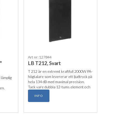
Art nr: 127844
"
LB T212, Svart
T 212 är en extremt kraftfull 2000W PA-
högtalare som levererar ett ljudtryck på
 lämplig
hela 134 dB med maximal precision.
Tack vare dubbla 12-tums element och
en.
titanmembran är den det ultimata valet
INFO
för stora konserthallar, arenor och
nattklubbar.