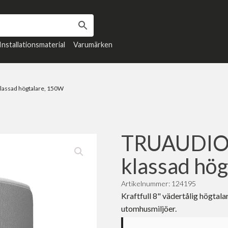
Installationsmaterial
Varumärken
lassad högtalare, 150W
TRUAUDIO 
klassad hö
Artikelnummer: 124195
Kraftfull 8" vädertålig högtalar
utomhusmiljöer.