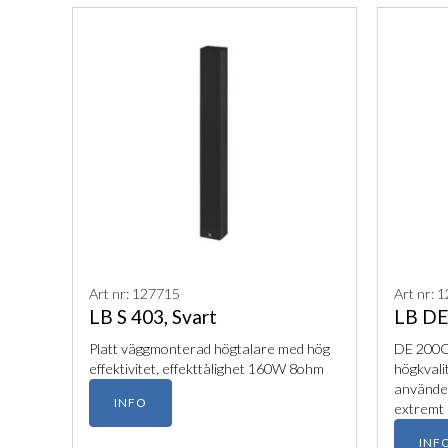
Art nr: 127715
Art nr: 
LB S 403, Svart
LB DE 
Platt väggmonterad högtalare med hög
DE 200Q 
effektivitet, effekttålighet 160W 8ohm
högkvali
använder
INFO
extremt 
vare sin
INF