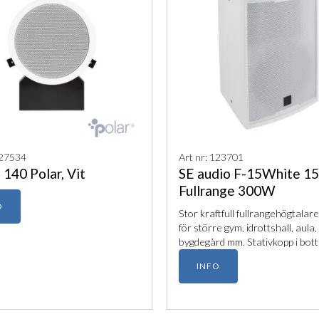
127534
Art nr: 123701
140 Polar, Vit
SE audio F-15White 15
Fullrange 300W
O
Stor kraftfull fullrangehögtalare
för större gym, idrottshall, aula,
bygdegård mm. Stativkopp i bott
INFO