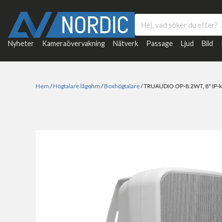
Nyheter
Kameraövervakning
Nätverk
Passage
Ljud
Bild
Hem
/
Högtalare lågohm
/
Boxhögtalare
/ TRUAUDIO OP-8.2WT, 8" IP-k