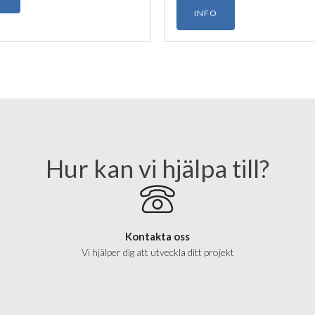
ntering är den ett idealiskt val
INFO
offentliga miljöer och lyxiga
stallationer.
Hur kan vi hjälpa till?
Kontakta oss
Vi hjälper dig att utveckla ditt projekt