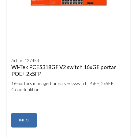
Art nr: 127454
Wi-Tek PCES318GF V2 switch 16xGE portar
POE+ 2xSFP
16-portars managerbar nätverksswitch, PoE+, 2xSFP,
Cloud-funktion
INFO