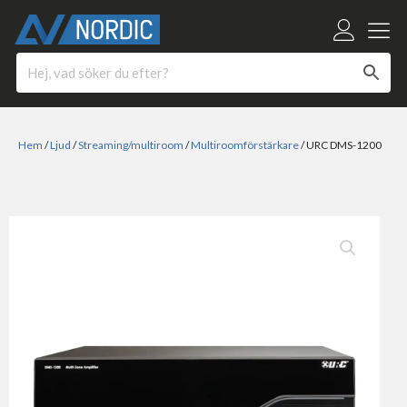
Hem
/
Ljud
/
Streaming/multiroom
/
Multiroomförstärkare
/ URC DMS-1200