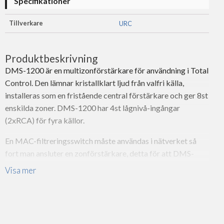
Specifikationer
Tillverkare
URC
Produktbeskrivning
DMS-1200 är en multizonförstärkare för användning i Total
Control. Den lämnar kristallklart ljud från valfri källa,
installeras som en fristående central förstärkare och ger 8st
enskilda zoner. DMS-1200 har 4st lågnivå-ingångar
(2xRCA) för fyra källor.
En MAC-filtreringsswitch måste användas i nätverket så
fort man ansluter en zonförstärkare, detta för att DMS-
förstärkarna strömmar källorna över nätverket.
Visa mer
8st zoner (6st med 50W/kanal, 2st lågnivå, RCA)
stabil i 4 ohm
Fyra analoga till digitala ingångar (RCA) som