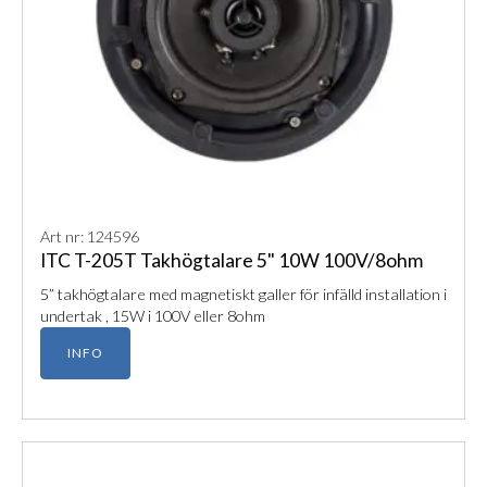
Art nr: 124596
ITC T-205T Takhögtalare 5" 10W 100V/8ohm
5” takhögtalare med magnetiskt galler för infälld installation i
undertak , 15W i 100V eller 8ohm
INFO