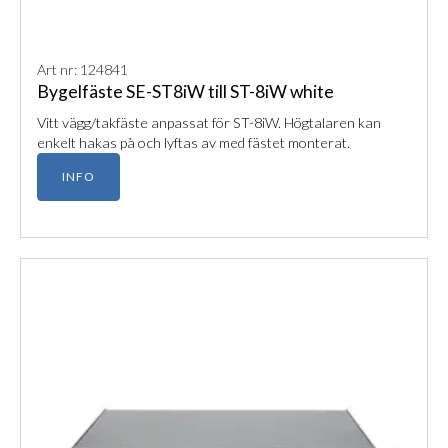
Art nr: 124841
Bygelfäste SE-ST8iW till ST-8iW white
Vitt vägg/takfäste anpassat för ST-8iW. Högtalaren kan
enkelt hakas på och lyftas av med fästet monterat.
INFO