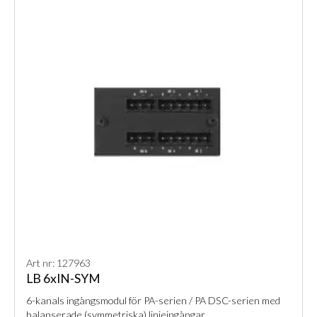
Art nr: 127963
LB 6xIN-SYM
6-kanals ingångsmodul för PA-serien / PA DSC-serien med
balanserade (symmetriska) linjeingångar.