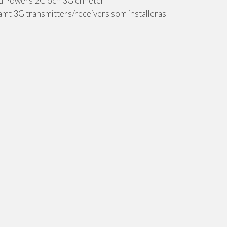
Add Powers 2G och 3G enheter
amt 3G transmitters/receivers som installeras