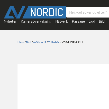
Nyheter
Kameraövervakning
Nätverk
Passage
Ljud
Bild
Hem
/
Bild
/
AV över IP
/
Tillbehör
/ VBS-HDIP-RS1U