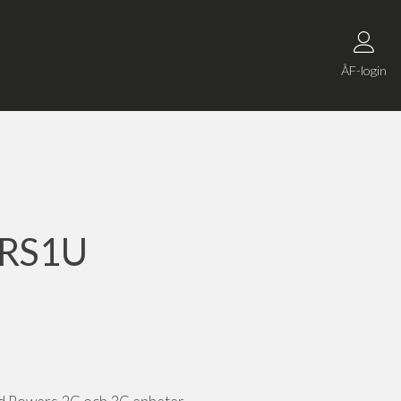
ÅF-login
-RS1U