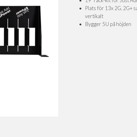
19” rack-kit för Just 
Plats för 13x 2G, 2G+ s
vertikalt
Bygger 5U på höjden