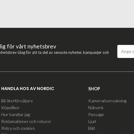
dig för vårt nyhetsbrev
yhetsbrev idag för att ta del av senaste nyheter, kampanjer och
HANDLA HOS AV NORDIC
SHOP
Bli återförsäljare
Kameraövervakning
Köpvillkor
Nätverk
Hur handlar jag
Passage
Reklamationer och returer
Ljud
Policy och cookies
Bild