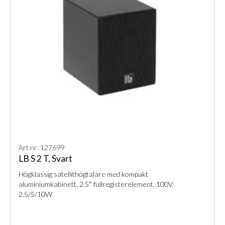
Art nr: 127699
LB S 2 T, Svart
Högklassig satellithögtalare med kompakt
aluminiumkabinett, 2.5″ fullregisterelement, 100V
2.5/5/10W