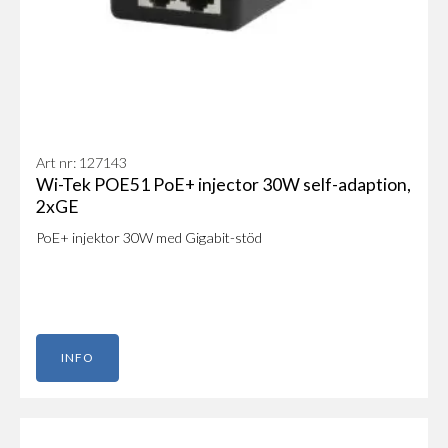
Art nr: 127143
Wi-Tek POE51 PoE+ injector 30W self-adaption,
2xGE
PoE+ injektor 30W med Gigabit-stöd
INFO