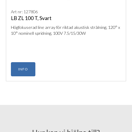
Art nr: 127806
LB ZL 100 T, Svart
Högfokuserad line array för riktad akustisk strålning, 120° x
10° nominell spridning, 100V 7.5/15/30W
INFO