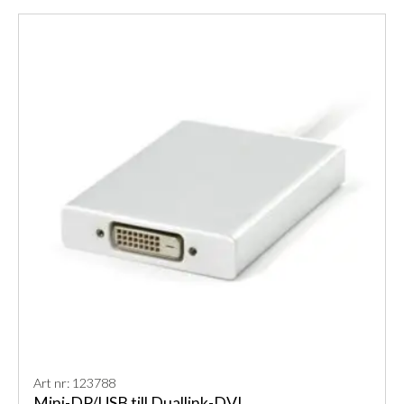
Art nr: 123788
Mini-DP/USB till Duallink-DVI