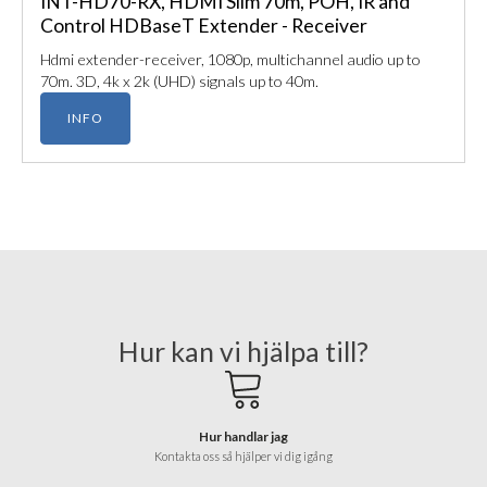
INT-HD70-RX, HDMI Slim 70m, POH, IR and
Control HDBaseT Extender - Receiver
Hdmi extender-receiver, 1080p, multichannel audio up to
70m. 3D, 4k x 2k (UHD) signals up to 40m.
INFO
Hur kan vi hjälpa till?
Hur handlar jag
Kontakta oss så hjälper vi dig igång