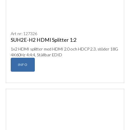
Art nr: 127326
SUH2E-H2 HDMI Splitter 1:2
1x2 HDMI splitter med HDMI 2.0 och HDCP 2.3, stöder 18G
4K60Hz 4:4:4, Ställbar EDID
INFO