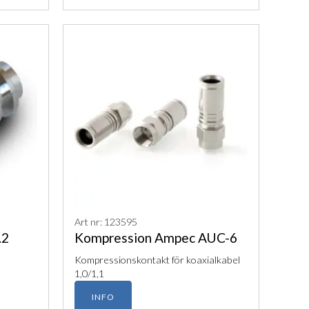
Art nr: 123595
.2
Kompression Ampec AUC-6
Kompressionskontakt för koaxialkabel
1,0/1,1
INFO