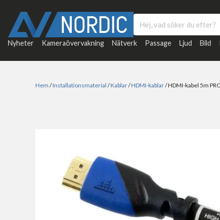
Nyheter
Kameraövervakning
Nätverk
Passage
Ljud
Bild
Hem
/
Installationsmaterial
/
Kablar
/
HDMI-kablar
/ HDMI-kabel 5m PR