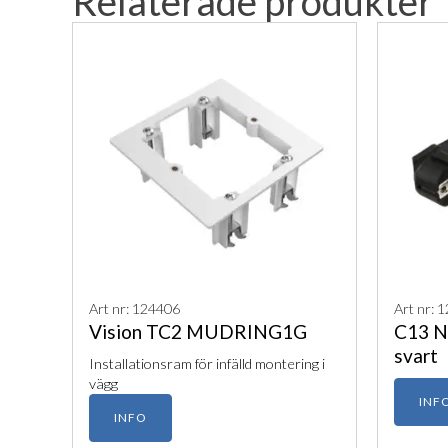
Relaterade produkter
Art nr: 124406
Art nr: 
Vision TC2 MUDRING1G
C13 N
svart
I​nstallationsram för infälld montering i
vägg
INF
INFO