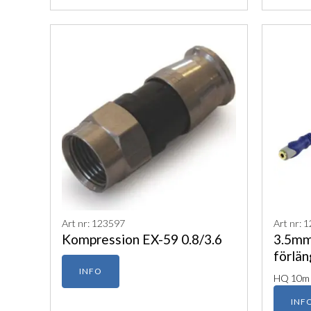
Art nr: 123597
Art nr: 
Kompression EX-59 0.8/3.6
3.5mm
förlän
INFO
HQ 10m
INF