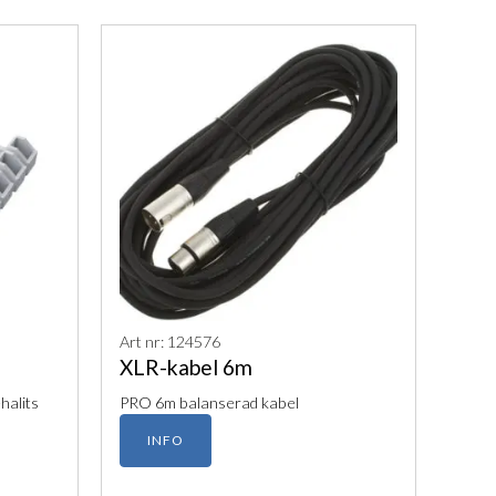
Art nr: 124576
XLR-kabel 6m
halits
PRO 6m balanserad kabel
INFO