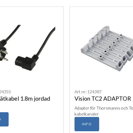
124355
Art nr: 124387
ätkabel 1.8m jordad
Vision TC2 ADAPTOR
Adapter för Thorsmanns och Te
kabelkanaler
O
INFO