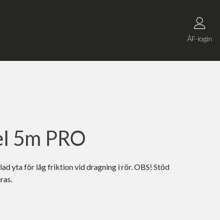
ÅF-login
l 5m PRO
d yta för låg friktion vid dragning i rör. OBS! Stöd
ras.