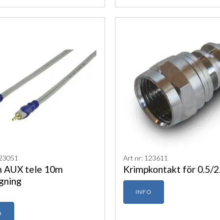
123051
Art nr: 123611
 AUX tele 10m
Krimpkontakt för 0.5/2
gning
INFO
O