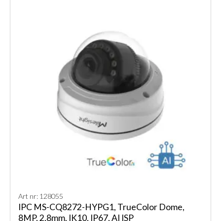
Art nr: 128055
IPC MS-CQ8272-HYPG1, TrueColor Dome,
8MP, 2,8mm, IK10, IP67, AI ISP