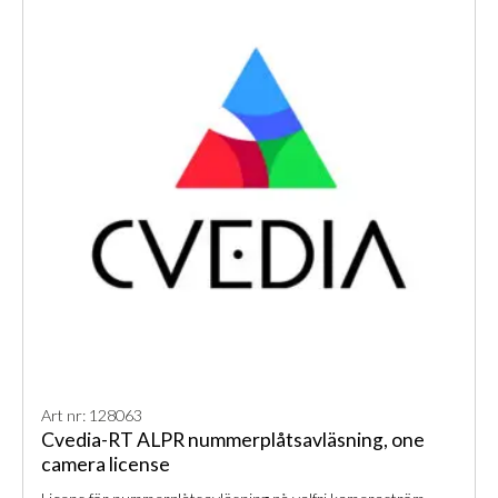
Art nr: 128063
Cvedia-RT ALPR nummerplåtsavläsning, one
camera license