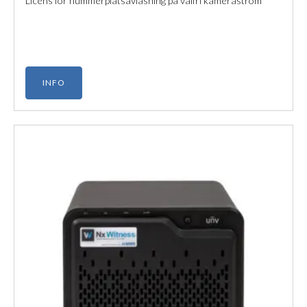
Licens för nummerplåtsavläsning på valfri kameraström
INFO