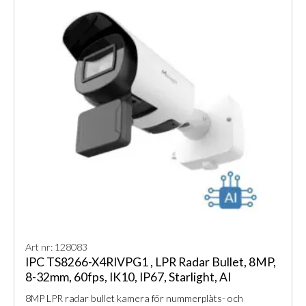
Art nr: 128083
IPC TS8266-X4RIVPG1 , LPR Radar Bullet, 8MP,
8-32mm, 60fps, IK10, IP67, Starlight, AI
8MP LPR radar bullet kamera för nummerplåts- och