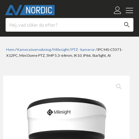
Hem
/
Kameraövervakning
/
Milesight
/
PTZ - kameror
/ IPC MS-C5371-
X12PC, Mini Dome PTZ, 5MP 5,3-64mm, IK10, IP66, Starlight, AI