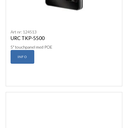
Art nr: 124513
URC TKP-5500
5" touchpanel med POE
INFO