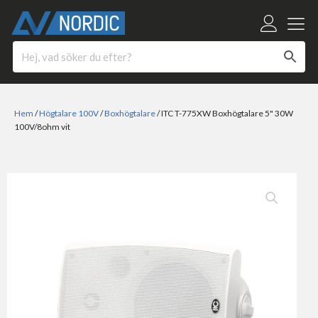
Hem
/
Högtalare 100V
/
Boxhögtalare
/ ITC T-775XW Boxhögtalare 5" 30W
100V/8ohm vit