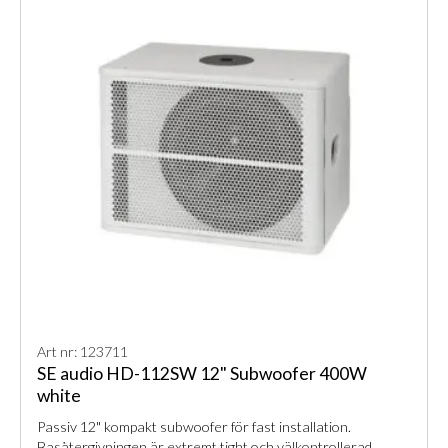
Art nr: 123711
SE audio HD-112SW 12" Subwoofer 400W
white
Passiv 12" kompakt subwoofer för fast installation.
Basåtergivningen är extremt tight och välkontrollerad.