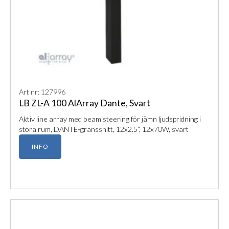
Art nr: 127996
LB ZL-A 100 AlArray Dante, Svart
Aktiv line array med beam steering för jämn ljudspridning i
stora rum, DANTE-gränssnitt, 12x2.5”, 12x70W, svart
INFO