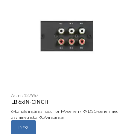
Chassi
: 1 U, installationsdjup endast 348 mm
Tillval:
8×IN-SYM-ingångsmodul
: 8 × balanserade
linjeingångar
8×IN-CINCH-ingångsmodul
: 8 × obalanserade
linjeingångar
DANTE 8×8
: 8-kanals Dante-ingångsmodul
100 V transformator
Volymkontroll
: Väggpanel WP-V eller Rackpanel
RP-V
DV-modul
: Volymkontroll via upp/ned-kontakter
Art nr: 127967
LB 6xIN-CINCH
6-kanals ingångsmodul för PA-serien / PA DSC-serien med
asymmetriska RCA-ingångar
INFO