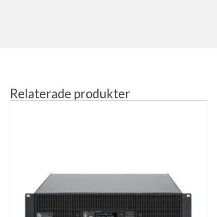
driftsäkerhet och låg värmeutveckling. En generöst
dimensionerad nätdel med hög filterkapacitet kombineras
med processorstyrda Klass D-förstärkarmoduler för hög
verkningsgrad och stora kraftreserver.
Auto-On/Off-funktionen växlar inaktiva kanaler
automatiskt till ett energisparläge, ställbart per kanal.
Förstärkaren har en utgångseffekt på 2 × 100W vid 2–8
Relaterade produkter
ohm eller 1 × 200W i bryggkoppling vid 4–16 ohm.
För fjärrstyrning finns kontakt för På/Av och
kanalseparerade VCA-ingångar för extern volymkontroll,
kan även styras via nätverk. Alla utgångar kan styras
individuellt eller i grupper via WP-V- eller RP-V-
volymkontroller eller DV-modulen för upp/ned-styrning.
Eventuella fel i förstärkarkanalerna signaleras via en
potentialfri felkontakt.
PA 4100 Dante är en flexibel och kraftfull lösning för