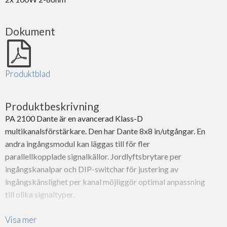
Dokument
Produktblad
Produktbeskrivning
PA 2100 Dante är en avancerad Klass-D
multikanalsförstärkare. Den har Dante 8x8 in/utgångar. En
andra ingångsmodul kan läggas till för fler
parallellkopplade signalkällor. Jordlyftsbrytare per
ingångskanalpar och DIP-switchar för justering av
ingångskänslighet per kanal möjliggör optimal anpassning
till olika signaltyper.
Kretsdesignen är optimerad för hög ljudkvalitet,
Visa mer