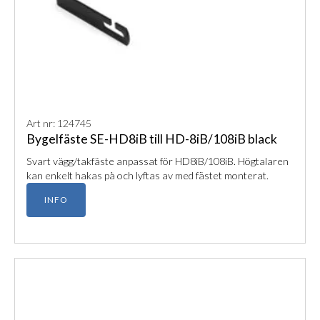
Art nr: 124745
Bygelfäste SE-HD8iB till HD-8iB/108iB black
Svart vägg/takfäste anpassat för HD8iB/108iB. Högtalaren
kan enkelt hakas på och lyftas av med fästet monterat.
INFO