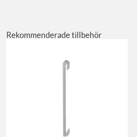
surroundsystem och mediarum. Tack vare sin förmåga att
återge tal mycket tydligt är S 403 också idealisk som
centerhögtalare när den monteras horisontellt under
bildskärmar.
Rekommenderade tillbehör
Vi rekommenderar att använda SUB 20 (A) eller SUB 40 (A)
subwoofers för att förbättra basåtergivningen.
Platt väggmonterad högtalare
Spridningsvinkel: 100° × 100° (H × V)
2 × 2,5″ fullregisterelement + 2 × 2,5″ woofers + 1″
dome-diskant med waveguide
7.5/15/30W
100V
Standardutförande: vit