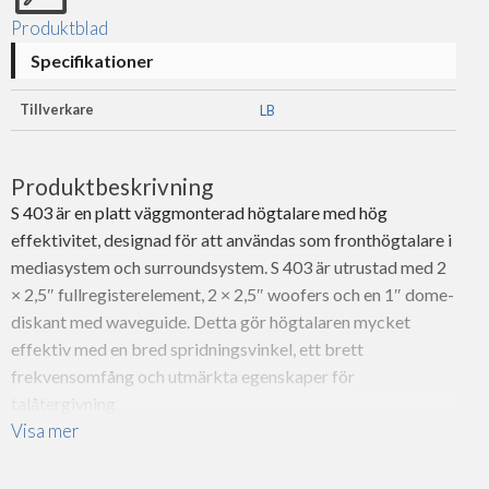
Produktblad
Specifikationer
Tillverkare
LB
Produktbeskrivning
S 403 är en platt väggmonterad högtalare med hög
effektivitet, designad för att användas som fronthögtalare i
mediasystem och surroundsystem. S 403 är utrustad med 2
× 2,5″ fullregisterelement, 2 × 2,5″ woofers och en 1″ dome-
diskant med waveguide. Detta gör högtalaren mycket
effektiv med en bred spridningsvinkel, ett brett
frekvensomfång och utmärkta egenskaper för
talåtergivning.
Visa mer
När den monteras vertikalt kan S 403 kombineras med
subwoofers och fungera som fronthögtalare i