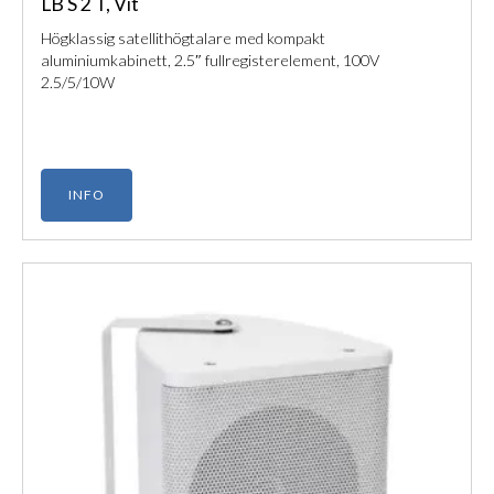
LB S 2 T, Vit
Högklassig satellithögtalare med kompakt
aluminiumkabinett, 2.5″ fullregisterelement, 100V
2.5/5/10W
INFO