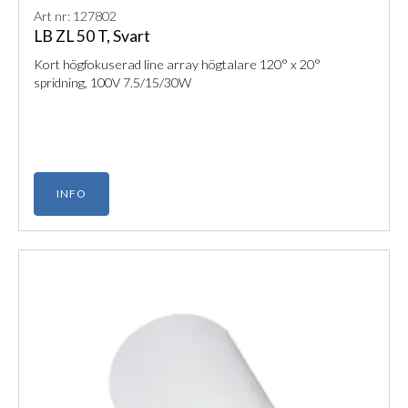
Art nr: 127802
LB ZL 50 T, Svart
Kort högfokuserad line array högtalare 120° x 20°
spridning, 100V 7.5/15/30W
INFO