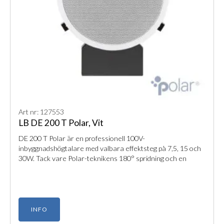
Art nr: 127553
LB DE 200 T Polar, Vit
DE 200 T Polar är en professionell 100V-
inbyggnadshögtalare med valbara effektsteg på 7,5, 15 och
30W. Tack vare Polar-teknikens 180° spridning och en
fuktsäker design får du ett jämnt och klart ljud i alla typer av
offentliga miljöer.
INFO