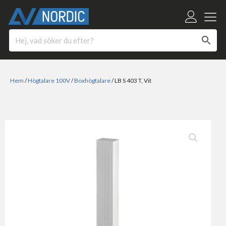
Hem
/
Högtalare 100V
/
Boxhögtalare
/ LB S 403 T, Vit