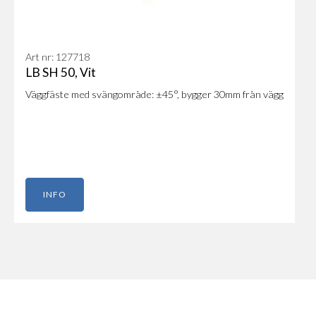
Art nr: 127718
LB SH 50, Vit
Väggfäste med svängområde: ±45°, bygger 30mm från vägg
INFO