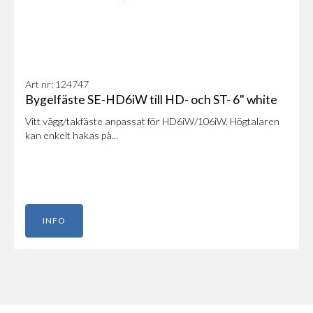
Art nr: 124747
Bygelfäste SE-HD6iW till HD- och ST- 6" white
Vitt vägg/takfäste anpassat för HD6iW/106iW. Högtalaren
kan enkelt hakas på...
INFO