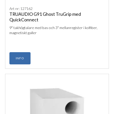
Art nr: 127162
TRUAUDIO G91 Ghost TruGrip med
QuickConnect
9" takhögtalare med bas och 3" mellanregister i kolfiber,
magnetiskt galler
INFO