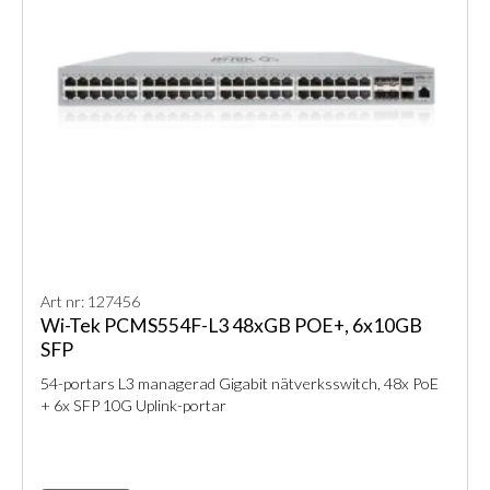
Art nr: 127456
Wi-Tek PCMS554F-L3 48xGB POE+, 6x10GB
SFP
54-portars L3 managerad Gigabit nätverksswitch, 48x PoE
+ 6x SFP 10G Uplink-portar