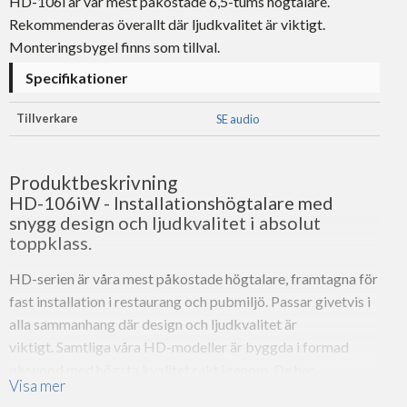
HD-106i är vår mest påkostade 6,5-tums högtalare.
Rekommenderas överallt där ljudkvalitet är viktigt.
Monteringsbygel finns som tillval.
Specifikationer
Tillverkare
SE audio
Produktbeskrivning
HD-106iW - Installationshögtalare med
snygg design och ljudkvalitet i absolut
toppklass.
HD-serien är våra mest påkostade högtalare, framtagna för
fast installation i restaurang och pubmiljö. Passar givetvis i
alla sammanhang där design och ljudkvalitet är
viktigt. Samtliga våra HD-modeller är byggda i formad
plywood med högsta kvalitet rakt igenom. De har
Visa mer
löstagbar installationsplint för enkel montering av