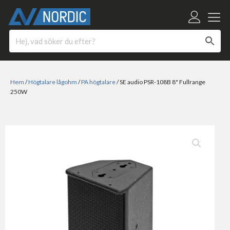
Hem
/
Högtalare lågohm
/
PA högtalare
/ SE audio PSR-108B 8" Fullrange
250W