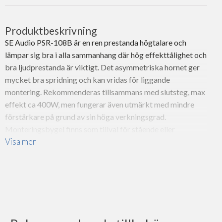
Produktbeskrivning
SE Audio PSR-108B är en ren prestanda högtalare och
lämpar sig bra i alla sammanhang där hög effekttålighet och
bra ljudprestanda är viktigt. Det asymmetriska hornet ger
mycket bra spridning och kan vridas för liggande
montering. Rekommenderas tillsammans med slutsteg, max
effekt ca 400W, men fungerar även utmärkt med mindre
förstärkare på grund av sin höga verkningsgrad.
Monteringsbygel finns som tillval för stående eller
Visa mer
liggande montering.