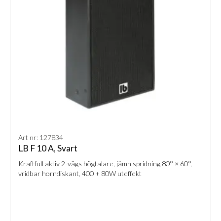
Art nr: 127834
LB F 10 A, Svart
Kraftfull aktiv 2-vägs högtalare, jämn spridning 80° × 60°,
vridbar horndiskant, 400 + 80W uteffekt