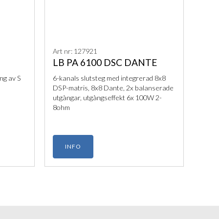
Art nr: 127921
LB PA 6100 DSC DANTE
ng av S
6-kanals slutsteg med integrerad 8x8
DSP-matris, 8x8 Dante, 2x balanserade
utgångar, utgångseffekt 6x 100W 2-
8ohm
INFO