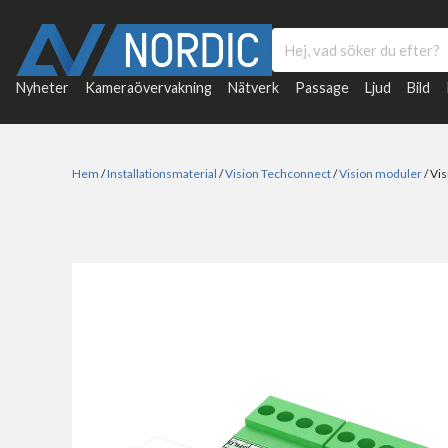
Nyheter
Kameraövervakning
Nätverk
Passage
Ljud
Bild
Hem
/
Installationsmaterial
/
Vision Techconnect
/
Vision moduler
/ Vi