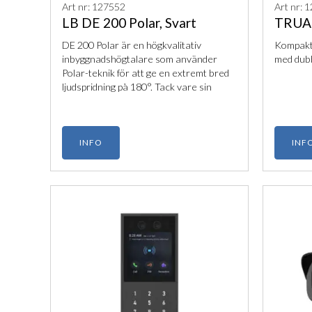
Art nr: 127552
Art nr: 
LB DE 200 Polar, Svart
TRUA
DE 200 Polar är en högkvalitativ
Kompakt
inbyggnadshögtalare som använder
med dubb
Polar-teknik för att ge en extremt bred
ljudspridning på 180°. Tack vare sin
fuktsäkra konstruktion och enkla
montering är den ett idealiskt val för
både offentliga miljöer och lyxiga
hemma-installationer.
INFO
INF