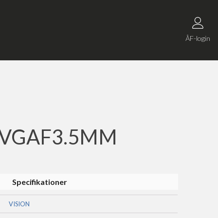
ÅF-login
3 VGAF3.5MM
Specifikationer
VISION