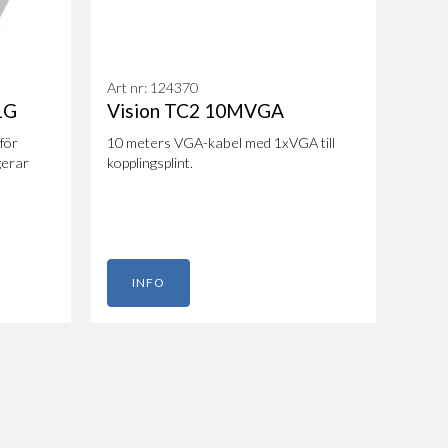
Art nr: 124370
1G
Vision TC2 10MVGA
för
10 meters VGA-kabel med 1xVGA till
gerar
kopplingsplint.
INFO