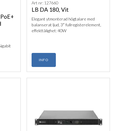
Art nr: 127660
LB DA 180, Vit
0 PoE+
Elegant ytmonterad högtalare med
d
balanserat ljud, 3″ fullregisterelement,
effekttålighet: 40W
igabit
INFO