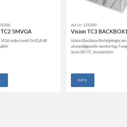
124386
Art nr: 124389
n TC2 5MVGA
Vision TC3 BACKBOX
 VGA-kabel med 1xVGA till
Vision Backbox/förhöjningsram 
plint
utanpåliggande montering. Fun
även till ITC styrpaneler.
O
INFO