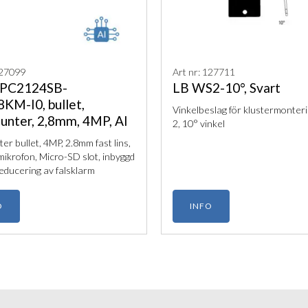
127099
Art nr: 127711
IPC2124SB-
LB WS2-10°, Svart
KM-I0, bullet,
Vinkelbeslag för klustermonteri
unter, 2,8mm, 4MP, AI
2, 10° vinkel
er bullet, 4MP, 2.8mm fast lins,
mikrofon, Micro-SD slot, inbyggd
 reducering av falsklarm
O
INFO