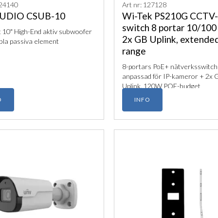
124140
Art nr: 127128
UDIO CSUB-10
Wi-Tek PS210G CCTV-
switch 8 portar 10/10
 10" High-End aktiv subwoofer
2x GB Uplink, extende
la passiva element
range
8-portars PoE+ nätverksswitch
anpassad för IP-kameror + 2x G
Uplink. 120W POE-budget
O
INFO