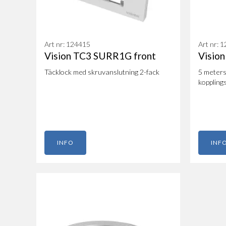
Art nr: 124415
Art nr: 
Vision TC3 SURR1G front
Visio
Täcklock med skruvanslutning 2-fack
5 meters
kopplings
INFO
INF