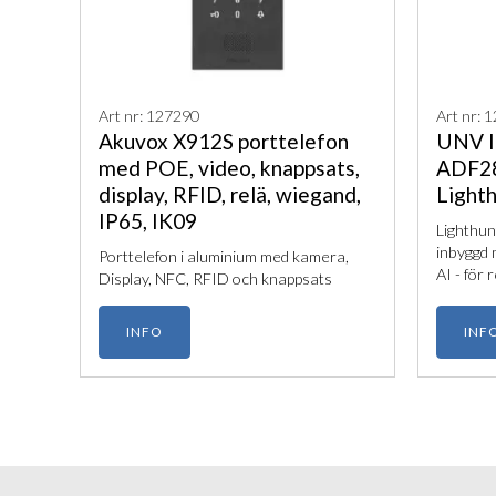
Art nr: 127290
Art nr: 
Akuvox X912S porttelefon
UNV 
med POE, video, knappsats,
ADF28
display, RFID, relä, wiegand,
Lighth
IP65, IK09
Lighthunt
inbyggd 
Porttelefon i aluminium med kamera,
AI - för
Display, NFC, RFID och knappsats
INFO
INF