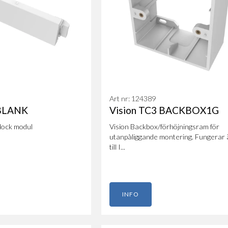
Art nr: 124389
 BLANK
Vision TC3 BACKBOX1G
dlock modul
Vision Backbox/förhöjningsram för
utanpåliggande montering. Fungerar
till I...
INFO