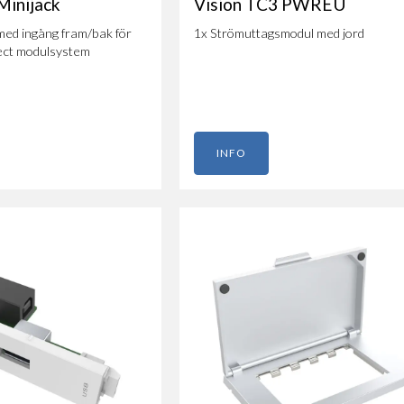
inijack
Vision TC3 PWREU
ed ingång fram/bak för
1x Strömuttagsmodul med jord
ect modulsystem
INFO