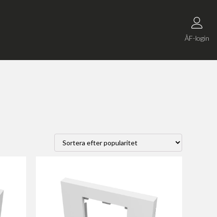
ÅF-login