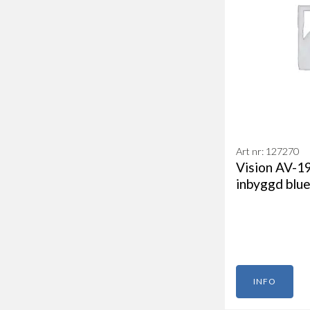
Art nr: 127270
Vision AV-
inbyggd blu
INFO