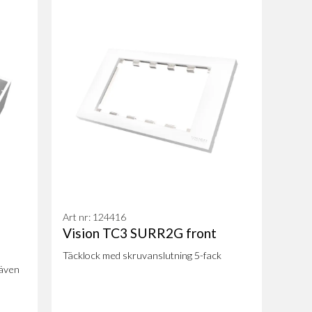
Art nr: 124416
Vision TC3 SURR2G front
Täcklock med skruvanslutning 5-fack
 även