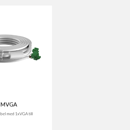
 5MVGA
el med 1xVGA till