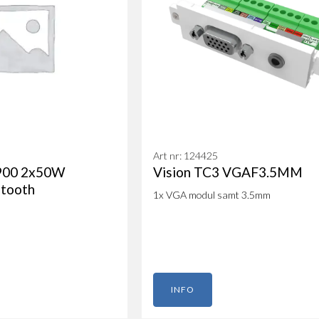
Art nr: 124425
1900 2x50W
Vision TC3 VGAF3.5MM
etooth
1x VGA modul samt 3.5mm
INFO