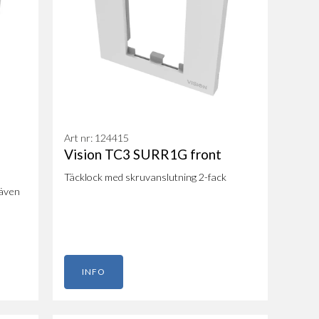
Art nr: 124415
Vision TC3 SURR1G front
Täcklock med skruvanslutning 2-fack
 även
INFO