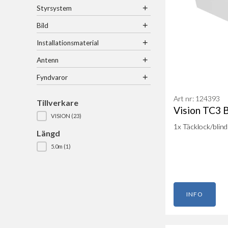
+
Styrsystem
+
Bild
+
Installationsmaterial
+
Antenn
+
Fyndvaror
Art nr: 124393
Tillverkare
Vision TC3
VISION
(23)
Tillverkare
1x Täcklock/blin
Längd
5.0m
(1)
Längd
INFO