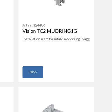
Art nr: 124406
Vision TC2 MUDRING1G
I​nstallationsram för infälld montering i vägg
INFO