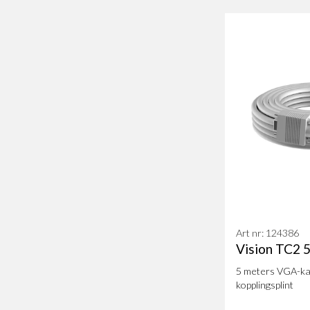
Art nr: 124386
Vision TC2
5 meters VGA-kab
kopplingsplint