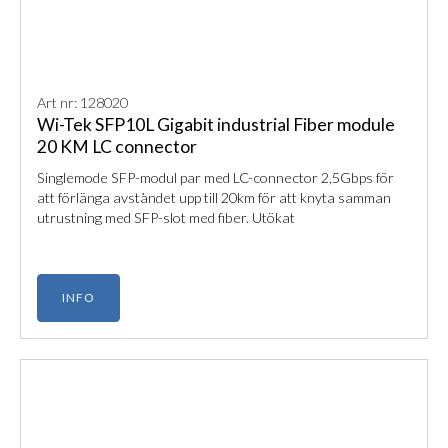
Art nr: 128020
Wi-Tek SFP10L Gigabit industrial Fiber module
20 KM LC connector
Singlemode SFP-modul par med LC-connector 2,5Gbps för
att förlänga avståndet upp till 20km för att knyta samman
utrustning med SFP-slot med fiber. Utökat
arbetstemperaturområde -40 - +85 grader
INFO