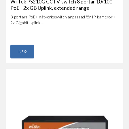
Wi-Tek PS210G CCTV-switch 8 portar 10/100
PoE+ 2x GB Uplink, extended range
8-portars PoE+ nätverksswitch anpassad för IP-kameror +
2x Gigabit Uplink....
INFO