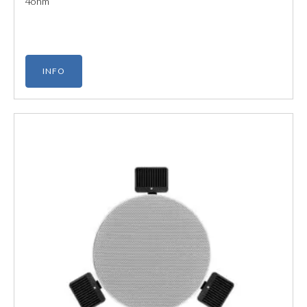
4ohm
INFO