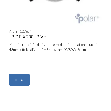
Art nr: 127634
LB DE-X 200 LP, Vit
Kantlös rund infälld högtalare med ett installationsdjup på
48mm, effekttålighet RMS/program 40/80W, 8ohm
INFO