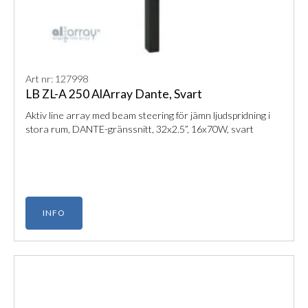
Art nr: 127998
LB ZL-A 250 AlArray Dante, Svart
Aktiv line array med beam steering för jämn ljudspridning i
stora rum, DANTE-gränssnitt, 32x2.5”, 16x70W, svart
INFO