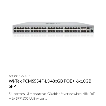
Art nr: 127456
Wi-Tek PCMS554F-L3 48xGB POE+, 6x10GB
SFP
54-portars L3 managerad Gigabit nätverksswitch, 48x PoE
+ 6x SFP 10G Uplink-portar