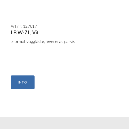
Art nr: 127817
LB W-ZL, Vit
L-format väggfäste, levereras parvis
INFO