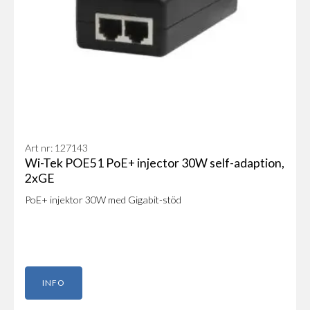
Art nr: 127143
Wi-Tek POE51 PoE+ injector 30W self-adaption,
2xGE
PoE+ injektor 30W med Gigabit-stöd
INFO