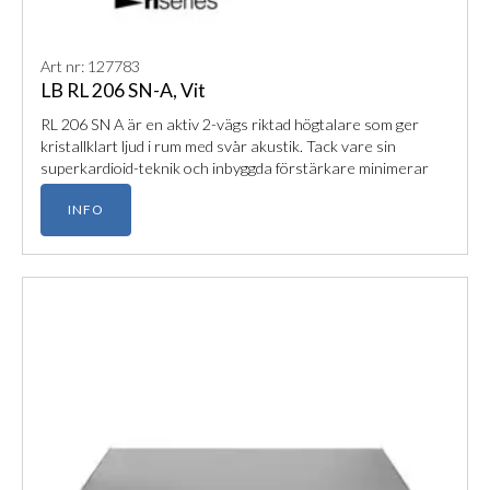
Art nr: 127783
LB RL 206 SN-A, Vit
RL 206 SN A är en aktiv 2-vägs riktad högtalare som ger
kristallklart ljud i rum med svår akustik. Tack vare sin
superkardioid-teknik och inbyggda förstärkare minimerar
den efterklang och passar perfekt för både teater och
INFO
konferens.