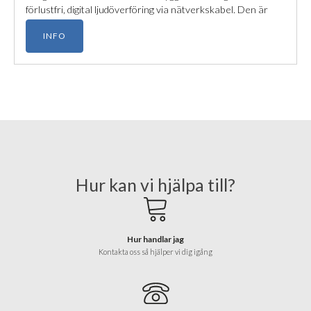
förlustfri, digital ljudöverföring via nätverkskabel. Den är
optimerad för sömlös integration i moderna
INFO
konferenssystem och levererar kristallklar talåtergivning
med avancerad DSP-styrning.
Hur kan vi hjälpa till?
Hur handlar jag
Kontakta oss så hjälper vi dig igång