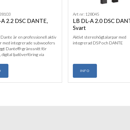
128103
Art nr: 128045
-A 2.2 DSC DANTE,
LB DL-A 2.0 DSC DAN
Svart
 Dante är en professionell aktiv
Aktivt stereohögtalarpar med
r med integrerade subwoofers
integrerad DSP och DANTE
ggt Dante®-gränssnitt för
i, digital ljudöverföring via
kabel. Den är optimerad för
ntegration i moderna
O
INFO
nssystem och levererar
lar talåtergivning med
ad DSP-styrning.