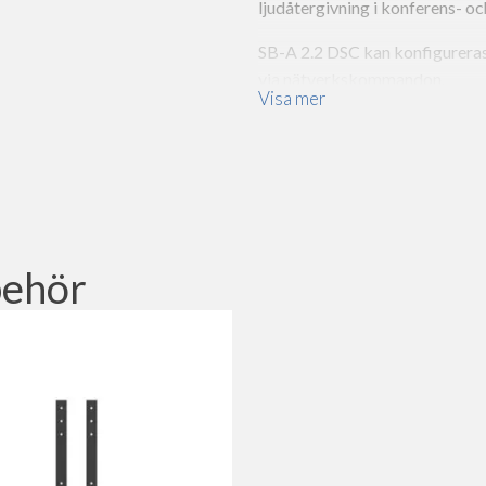
ljudåtergivning i konferens- o
SB-A 2.2 DSC kan konfigurer
via nätverkskommandon.
Visa mer
Den är utrustad med analoga in
En kraftfull digital signalpr
avancerade inställningsmöjligh
taltydlighet och god dynamik.
funktionen (auto-on/off) och e
behör
högtalarnas strömförbrukning
Montering
Använd SB-VESA-fästen för dir
Alternativt kan du använda WH
väggen eller på en väggpanel fö
Mycket linjärt frekven