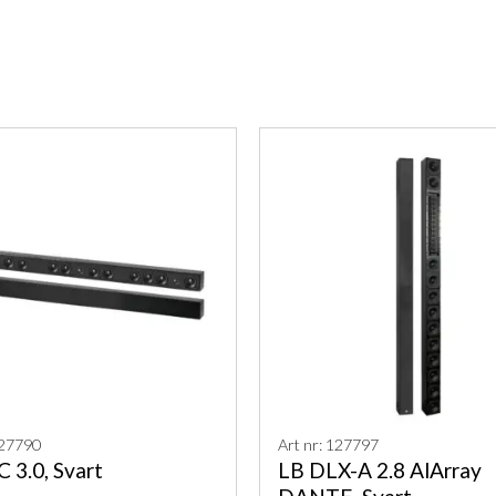
127790
Art nr: 127797
 3.0, Svart
LB DLX-A 2.8 AlArray