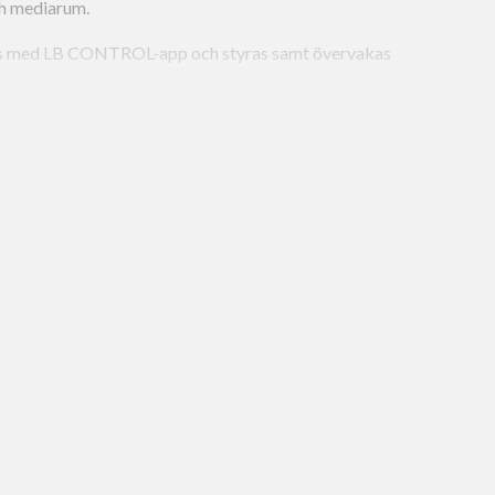
ch mediarum.
as med LB CONTROL-app och styras samt övervakas
gångar och en optisk SPDIF-ingång (Toslink).
ocessor (DSP) med multibandsbegränsare och
eter säkerställer utmärkt musikåtergivning, hög
 Tack vare den integrerade automatiska på/av-
n ny, strömsnål kretskonstruktion minimeras
.
ekt montering på skärmar mellan 55 och 100 tum.
 80-fästen för att montera soundbaren direkt på
r infälld montering (fästen beställs separat).
somfång