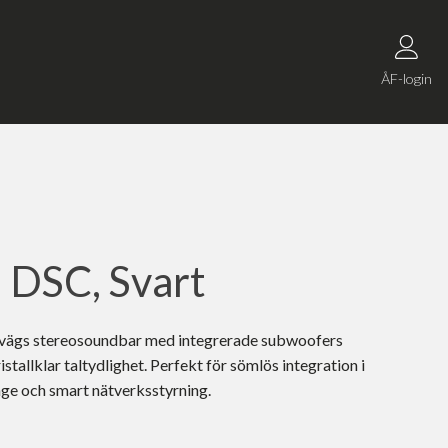
ÅF-login
 DSC, Svart
2-vägs stereosoundbar med integrerade subwoofers
ristallklar taltydlighet. Perfekt för sömlös integration i
e och smart nätverksstyrning.