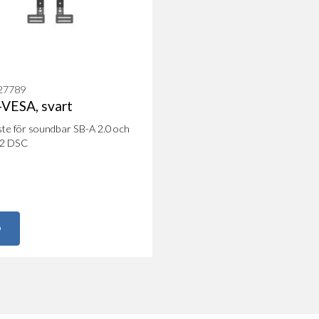
Optimerad taltydlighet
Styrning via LB CONT
Analoga och digitala in
2 × 50 W + 2 × 100 W u
Automatisk påslagning
127789
Jordlyft (Ground-Lift) k
-VESA, svart
Bredd på 1200mm
te för soundbar SB-A 2.0 och
Anpassade versioner fi
.2 DSC
VESA-fästen för skärma
Användningsområden
Utställningar, mässor
O
Restauranger
Konferensrum
Presentationer
Fristående lösningar
Butikslokaler