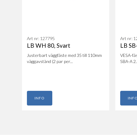
Art nr: 127795
Art nr: 
LB WH 80, Svart
LB SB
Justerbart väggfäste med 35 till 110mm
VESA-fäs
väggavstånd (2 par per...
SBA-A 2
INFO
INF