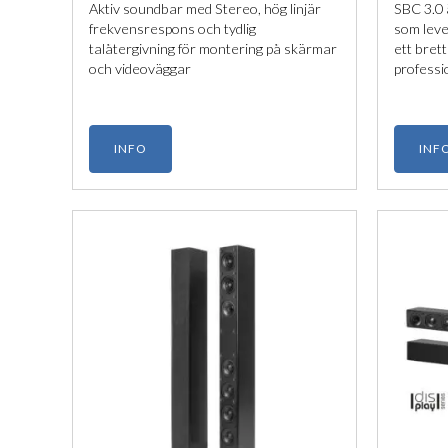
Aktiv soundbar med Stereo, hög linjär
SBC 3.0 
frekvensrespons och tydlig
som leve
talåtergivning för montering på skärmar
ett bret
och videoväggar
professi
smidiga 
sömlöst 
INFO
INF