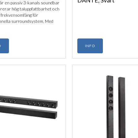
DANTE, Svart
är en passiv 3-kanals soundbar
rerar hög taluppfattbarhet och
t frekvensomfång för
onella surroundsystem. Med
VESA-fästen integrerar du den
med displayer upp till 100 tum.
O
INFO