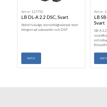
Art nr: 127792
Art nr: 
LB DL-A 2.2 DSC, Svart
LB SB
Svart
Aktivt tvåvägs stereohögtalarpar med
integrerad subwoofer och DSP
SB-A 2.2
soundba
och inby
förlustfr
nätverks
sömlös i
INFO
INF
konfere
kristallk
avancer