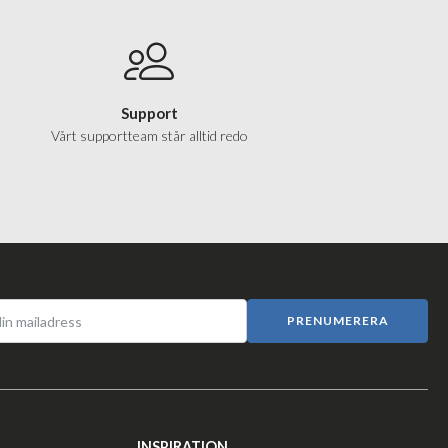
Support
Vårt supportteam står alltid redo
PRENUMERERA
INSPIRATION