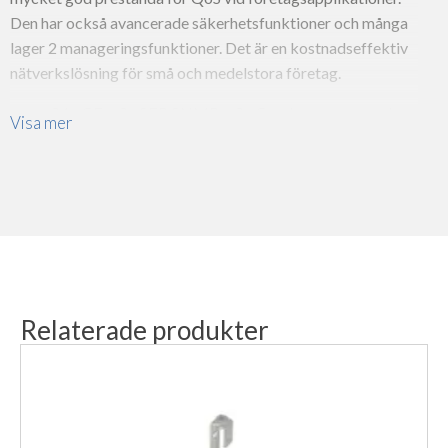
Den har också avancerade säkerhetsfunktioner och många
lager 2 manageringsfunktioner. Det är en kostnadseffektiv
nätverkslösning för små och medelstora företag.
24x GE + 2x SFP SNMP + 2x Combo managerad
Visa mer
PoE switch med effektbudget på 370W
Stöd för PoE+ upp till 30W per port
Switchkapacitet 52G
Stöder PoE IEEE 802.3af för kompatibla enheter
Inbyggd överdimensionerad nätdel
Konfigureras via WEB/CLI, SNMP, RMON med
många funktioner för managering
Stöd för QVLAN. QoS och IGMP snooping för att
Relaterade produkter
optimera ljud, bild, IP-telefoni och CCTV
Fästen medföljer för rackmontering