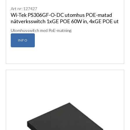
Art nr: 127427
Wi-Tek PS306GF-O-DC utomhus POE-matad
nätverksswitch 1xGE POE 60W in, 4xGE POE ut
Utomhusswitch med PoE-matning
INFO