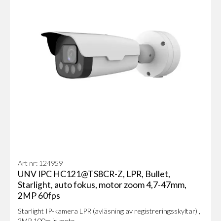
Art nr: 124959
UNV IPC HC121@TS8CR-Z, LPR, Bullet,
Starlight, auto fokus, motor zoom 4,7-47mm,
2MP 60fps
Starlight IP-kamera LPR (avläsning av registreringsskyltar) ,
2MP, 100m ir, moto...