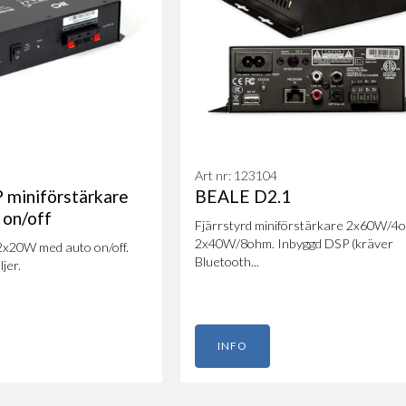
Art nr: 123104
 miniförstärkare
BEALE D2.1
on/off
Fjärrstyrd miniförstärkare 2x60W/4
2x40W/8ohm. Inbyggd DSP (kräver
2x20W med auto on/off.
Bluetooth...
jer.
INFO