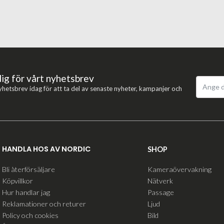
dig för vårt nyhetsbrev
yhetsbrev idag för att ta del av senaste nyheter, kampanjer och
HANDLA HOS AV NORDIC
SHOP
Bli återförsäljare
Kameraövervakning
Köpvillkor
Nätverk
Hur handlar jag
Passage
Reklamationer och returer
Ljud
Policy och cookies
Bild