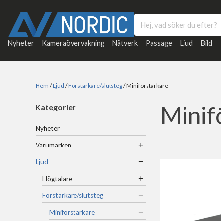
Nyheter
Kameraövervakning
Nätverk
Passage
Ljud
Bild
Hem
/
Ljud
/
Förstärkare/slutsteg
/ Miniförstärkare
Minif
Kategorier
Nyheter
+
Varumärken
−
Ljud
+
Högtalare
−
Förstärkare/slutsteg
−
Miniförstärkare