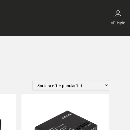
ÅF-login