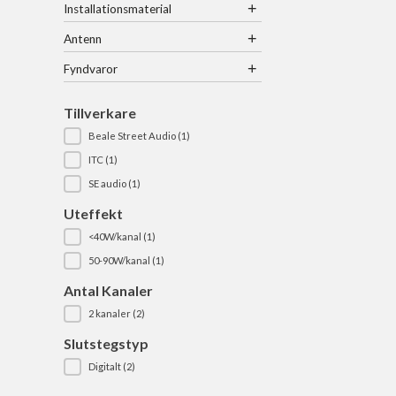
+
Installationsmaterial
+
Antenn
+
Fyndvaror
Tillverkare
Beale Street Audio
(1)
Tillverkare
ITC
(1)
SE audio
(1)
Uteffekt
<40W/kanal
(1)
Uteffekt
50-90W/kanal
(1)
Antal Kanaler
2 kanaler
(2)
Antal Kanaler
Slutstegstyp
Digitalt
(2)
Slutstegstyp