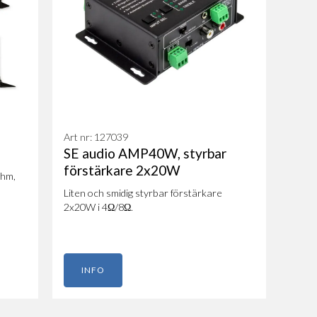
Art nr: 127039
SE audio AMP40W, styrbar
förstärkare 2x20W
ohm,
Liten och smidig styrbar förstärkare
2x20W i 4Ω/8Ω.
INFO