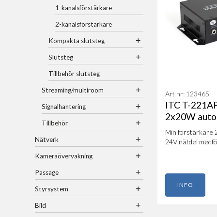
1-kanalsförstärkare
2-kanalsförstärkare
+
Kompakta slutsteg
+
Slutsteg
Tillbehör slutsteg
+
Streaming/multiroom
Art nr: 123465
ITC T-221AP
+
Signalhantering
2x20W auto 
+
Tillbehör
Miniförstärkare 
+
Nätverk
24V nätdel medföl
+
Kameraövervakning
+
Passage
INFO
+
Styrsystem
+
Bild