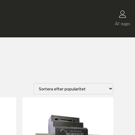
ÅF-login