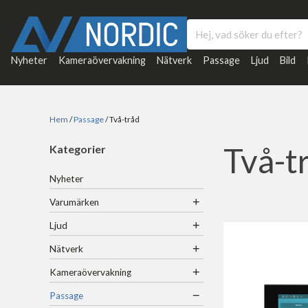
Nyheter
Kameraövervakning
Nätverk
Passage
Ljud
Bild
Hem
/
Passage
/ Två-tråd
Två-t
Kategorier
Nyheter
+
Varumärken
+
Ljud
+
Nätverk
+
Kameraövervakning
−
Passage