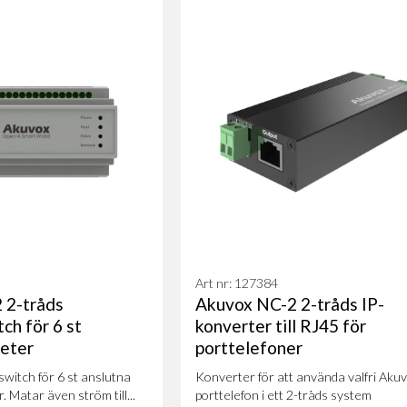
Art nr: 127384
 2-tråds
Akuvox NC-2 2-tråds IP-
ch för 6 st
konverter till RJ45 för
heter
porttelefoner
witch för 6 st anslutna
Konverter för att använda valfri Aku
. Matar även ström till...
porttelefon i ett 2-tråds system