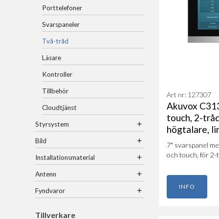
Porttelefoner
Svarspaneler
Två-tråd
Läsare
Kontroller
Tillbehör
Art nr: 127307
Akuvox C313
Cloudtjänst
touch, 2-tråd
+
Styrsystem
högtalare, li
+
Bild
7" svarspanel med
och touch, för 2-
+
Installationsmaterial
+
Antenn
INFO
+
Fyndvaror
Tillverkare