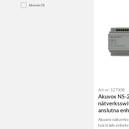
Akuvox
(5)
Tillverkare
Art nr: 127308
Akuvox NS-2
nätverksswit
anslutna en
Akuvox nätverkss
två-tråds enheter