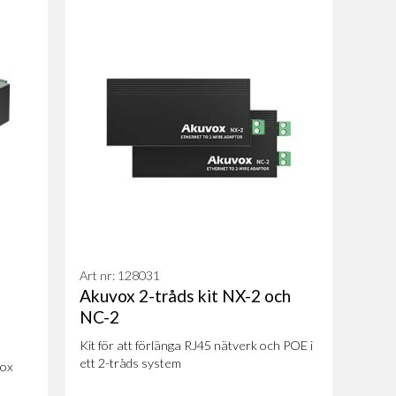
Art nr: 128031
Akuvox 2-tråds kit NX-2 och
NC-2
Kit för att förlänga RJ45 nätverk och POE i
ett 2-tråds system
vox