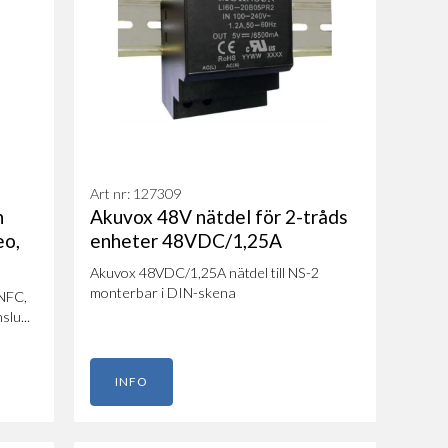
Art nr: 127309
n
Akuvox 48V nätdel för 2-tråds
eo,
enheter 48VDC/1,25A
Akuvox 48VDC/1,25A nätdel till NS-2
monterbar i DIN-skena
 NFC,
lu...
INFO