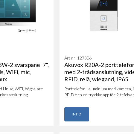
Art nr: 127306
W-2 svarspanel 7",
Akuvox R20A-2 porttelefo
s, WiFi, mic,
med 2-trådsanslutning, vid
nux
RFID, relä, wiegand, IP65
 Linux, WiFi, högtalare
Porttelefon i aluminium med kamera,
trådsanslutning
RFID och en tryckknapp för 2-trådsans
INFO