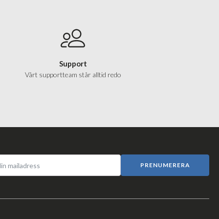
Support
Vårt supportteam står alltid redo
PRENUMERERA