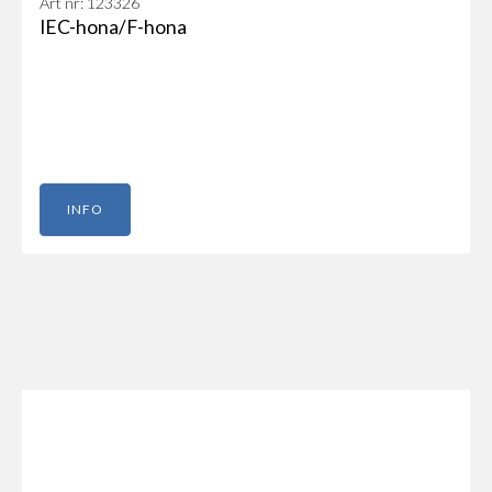
Art nr: 123326
IEC-hona/F-hona
INFO