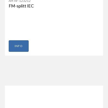
Art nr: 123212
FM-splitt IEC
INFO