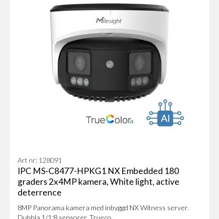
Art nr: 128091
IPC MS-C8477-HPKG1 NX Embedded 180
graders 2x4MP kamera, White light, active
deterrence
8MP Panorama kamera med inbyggd NX Witness server.
Dubbla 1/1:8 sensorer, Trueco...